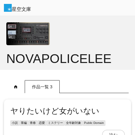
星空文庫
NOVAPOLICELEE
作品一覧 3
ヤりたいけど女がいない
小説
掌編
青春
恋愛
ミステリー
全年齢対象
Public Domain
読む