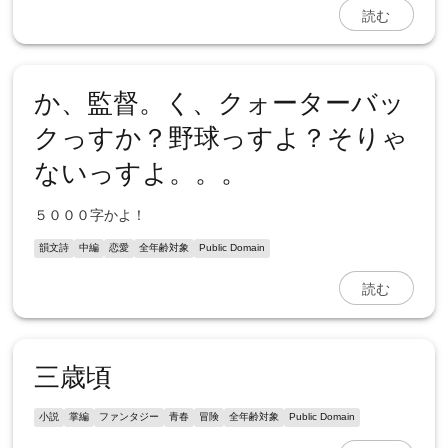
読む
か、監督。く、クォーターバッ
クっすか？野球っすよ？そりゃ
ないっすよ。。。
５０００字かよ！
韻文詩
中編
恋愛
全年齢対象
Public Domain
読む
三歳頃
小説
掌編
ファンタジー
青春
冒険
全年齢対象
Public Domain