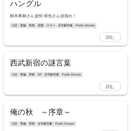
ハングル
樹木希林さん追悼 裕也さん頑張れ！
小説
掌編
青春
恋愛
ホラー
全年齢対象
Public Domain
読む
西武新宿の謎言葉
小説
掌編
青春
SF
全年齢対象
Public Domain
読む
俺の秋 ～序章～
小説
掌編
青春
全年齢対象
Public Domain