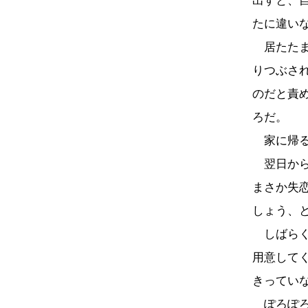
出すと、
たに違い
居たたま
りつぶさ
のだと責
ろだ。
家に帰る
翌日から
まさか失
しょう、
しばらく
用意して
きってい
ぽろぽろ