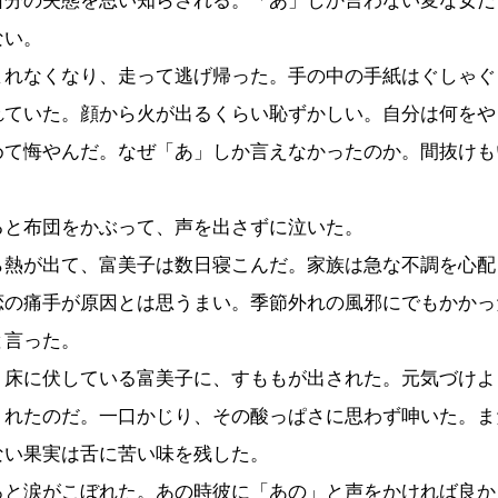
自分の失態を思い知らされる。「あ」しか言わない変な女だ
ない。
れなくなり、走って逃げ帰った。手の中の手紙はぐしゃぐ
れていた。顔から火が出るくらい恥ずかしい。自分は何をや
めて悔やんだ。なぜ「あ」しか言えなかったのか。間抜けも
と布団をかぶって、声を出さずに泣いた。
熱が出て、富美子は数日寝こんだ。家族は急な不調を心配
恋の痛手が原因とは思うまい。季節外れの風邪にでもかかっ
と言った。
床に伏している富美子に、すももが出された。元気づけよ
くれたのだ。一口かじり、その酸っぱさに思わず呻いた。ま
ない果実は舌に苦い味を残した。
と涙がこぼれた。あの時彼に「あの」と声をかければ良か