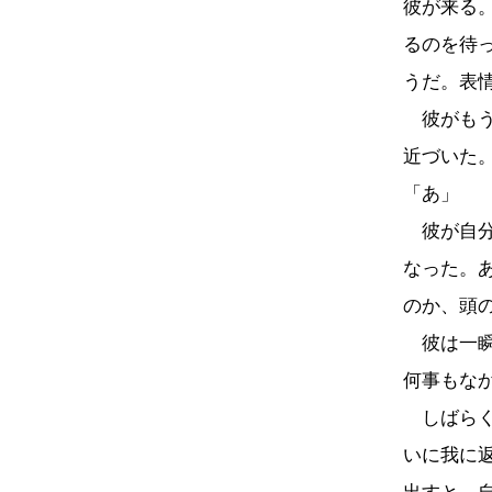
彼が来る
るのを待
うだ。表
彼がもう
近づいた
「あ」
彼が自分
なった。
のか、頭
彼は一瞬
何事もな
しばらく
いに我に