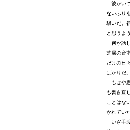
彼がいつ
ないふり
騒いだ。
と思うよ
何か話し
芝居の台
だけの日
ばかりだ
もはや思
も書き直
ことはな
かれてい
いざ手渡