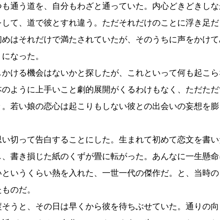
も通う道を、自分もわざと通っていた。内心どきどきしな
をして、道で彼とすれ違う。ただそれだけのことに浮き足だ
初めはそれだけで満たされていたが、そのうちに声をかけて
うになった。
かける機会はないかと探したが、これといって何も起こら
本のように上手いこと劇的展開がくるわけもなく、ただただ
々。若い娘の恋心は起こりもしない彼との出会いの妄想を膨
。
い切って告白することにした。生まれて初めて恋文を書い
し、書き損じた紙のくずが畳に転がった。あんなに一生懸命
いというくらい熱を入れた、一世一代の傑作だ。と、当時の
たものだ。
そうと、その日は早くから彼を待ちぶせていた。通りの向