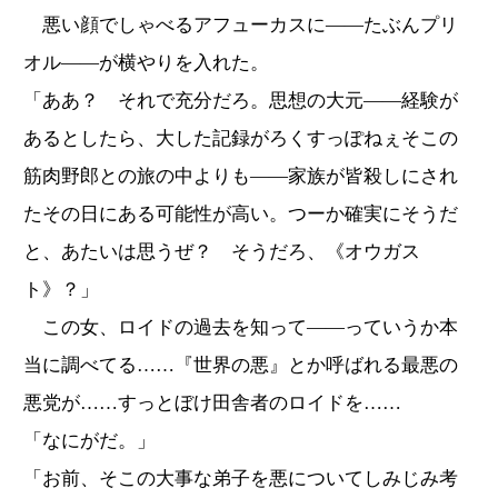
悪い顔でしゃべるアフューカスに――たぶんプリ
オル――が横やりを入れた。
「ああ？ それで充分だろ。思想の大元――経験が
あるとしたら、大した記録がろくすっぽねぇそこの
筋肉野郎との旅の中よりも――家族が皆殺しにされ
たその日にある可能性が高い。つーか確実にそうだ
と、あたいは思うぜ？ そうだろ、《オウガス
ト》？」
この女、ロイドの過去を知って――っていうか本
当に調べてる……『世界の悪』とか呼ばれる最悪の
悪党が……すっとぼけ田舎者のロイドを……
「なにがだ。」
「お前、そこの大事な弟子を悪についてしみじみ考