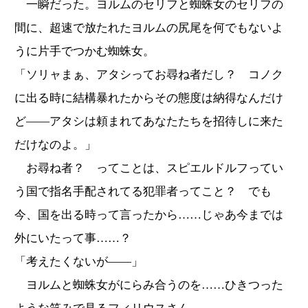
一瞬だった。ヨルムのセリフと蜘蛛女のセリフの
間に、超速で放たれたヨルムの尻尾を何でもないよ
うに片手でつかむ蜘蛛女。
「ソリャまぁ、アタシってお尋ね者だし？ コノク
に出る時に結構暴れたからその態度は納得なんだけ
ど――アタシは頼まれてあなたたちを招待しに来た
だけなのよ。」
お尋ね者？ ってことは、スピエルドルフってい
う国で指名手配されてる犯罪者ってこと？ でも
今、国を出る時って言ったから……じゃあ今までは
外にいたって事……？
「考えたくないが――」
ヨルムと蜘蛛女がにらみ合うのを……ひきつった