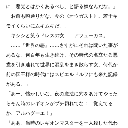
に「悪党とはかくあるべし」と語る奴なんだな。」
「お前も噂通りだな、今の《オウガスト》。若干キ
モイくらいにムキムキだ。」
キシシと笑うドレスの女――アフューカス。
「……『世界の悪』……さすがにそれは聞いた事が
あるな。何百年も生き続け、その時代の名立たる悪
党を引き連れて世界に混乱をまき散らす女。何代か
前の国王様の時代にはスピエルドルフにも来た記録
がある。」
「あー、懐かしいな。夜の魔法に穴をあけてやった
らそん時のレギオンがブチ切れてな！ 覚えてる
か、アルハグーエ！」
『ああ。当時のレギオンマスターを一人殺した代わ