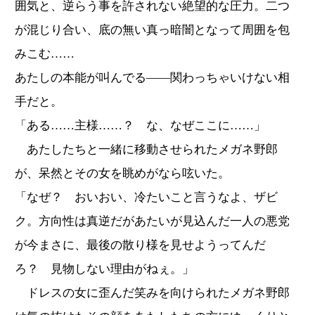
囲気と、逆らう事を許されない絶望的な圧力。二つ
が混じり合い、底の無い真っ暗闇となって周囲を包
みこむ……
あたしの本能が叫んでる――関わっちゃいけない相
手だと。
「ある……主様……？ な、なぜここに……」
あたしたちと一緒に移動させられたメガネ野郎
が、呆然とその女を眺めがなら呟いた。
「なぜ？ おいおい、冷たいこと言うなよ、ザビ
ク。方向性は真逆だがあたいが見込んだ一人の悪党
が今まさに、最後の散り様を見せようってんだ
ろ？ 見物しない理由がねぇ。」
ドレスの女に歪んだ笑みを向けられたメガネ野郎