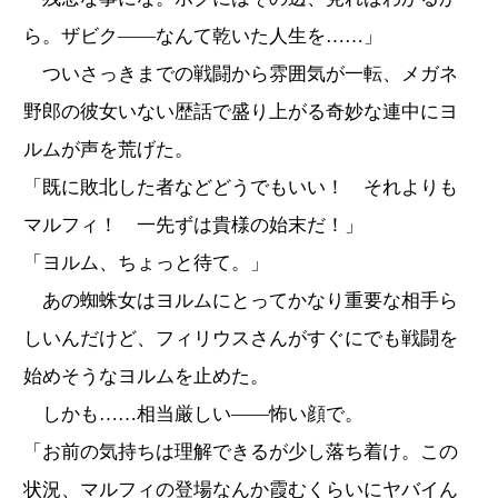
ら。ザビク――なんて乾いた人生を……」
ついさっきまでの戦闘から雰囲気が一転、メガネ
野郎の彼女いない歴話で盛り上がる奇妙な連中にヨ
ルムが声を荒げた。
「既に敗北した者などどうでもいい！ それよりも
マルフィ！ 一先ずは貴様の始末だ！」
「ヨルム、ちょっと待て。」
あの蜘蛛女はヨルムにとってかなり重要な相手ら
しいんだけど、フィリウスさんがすぐにでも戦闘を
始めそうなヨルムを止めた。
しかも……相当厳しい――怖い顔で。
「お前の気持ちは理解できるが少し落ち着け。この
状況、マルフィの登場なんか霞むくらいにヤバイん