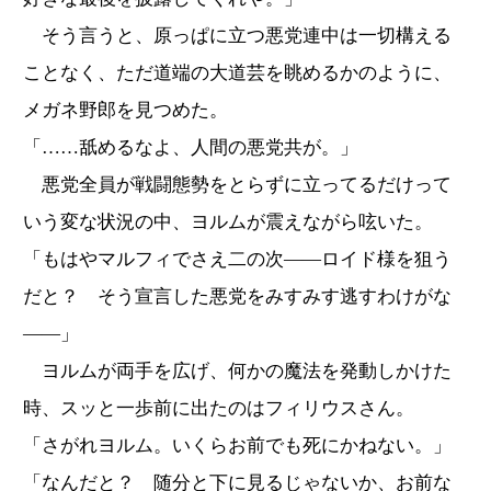
そう言うと、原っぱに立つ悪党連中は一切構える
ことなく、ただ道端の大道芸を眺めるかのように、
メガネ野郎を見つめた。
「……舐めるなよ、人間の悪党共が。」
悪党全員が戦闘態勢をとらずに立ってるだけって
いう変な状況の中、ヨルムが震えながら呟いた。
「もはやマルフィでさえ二の次――ロイド様を狙う
だと？ そう宣言した悪党をみすみす逃すわけがな
――」
ヨルムが両手を広げ、何かの魔法を発動しかけた
時、スッと一歩前に出たのはフィリウスさん。
「さがれヨルム。いくらお前でも死にかねない。」
「なんだと？ 随分と下に見るじゃないか、お前な