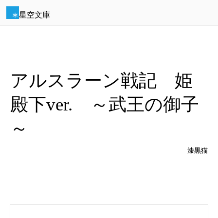
星空文庫
アルスラーン戦記 姫
殿下ver. ～武王の御子
～
漆黒猫