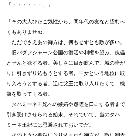
「・・・・・・。」
「その大人びたご気性から、同年代の友など望むべ
くもありませぬ。
ただでさえあの御方は、何もせずとも敵が多い。
旧バダフシャーン公国の復活や利権を望み、傀儡
とせんと欲する者。美しさに目が眩んで、城の暗が
りに引きずり込もうとする者。王女という地位に取
り入ろうとする者。逆に父王に取り入りたくて、機
嫌を取ってくる者。
タハミーネ王妃への嫉妬や怨嗟を口にする者まで
引き受けさせられる始末。それでいて、当のタハ
ミーネ王妃には忌避されておいでだ。
そのような孤独に放り込まれた御方が、敵に翻弄