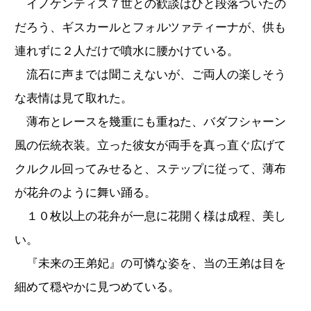
イノケンティス７世との歓談はひと段落ついたの
だろう、ギスカールとフォルツァティーナが、供も
連れずに２人だけで噴水に腰かけている。
流石に声までは聞こえないが、ご両人の楽しそう
な表情は見て取れた。
薄布とレースを幾重にも重ねた、バダフシャーン
風の伝統衣装。立った彼女が両手を真っ直ぐ広げて
クルクル回ってみせると、ステップに従って、薄布
が花弁のように舞い踊る。
１０枚以上の花弁が一息に花開く様は成程、美し
い。
『未来の王弟妃』の可憐な姿を、当の王弟は目を
細めて穏やかに見つめている。