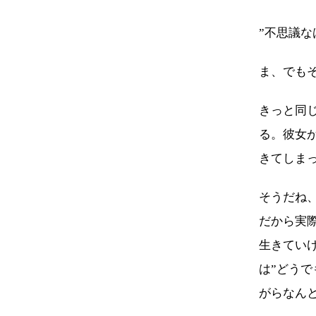
”不思議
ま、でも
きっと同
る。彼女
きてしま
そうだね
だから実
生きてい
は”どう
がらなん