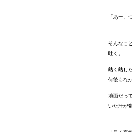
「あー、
そんなこ
吐く。
熱く熱し
何後もな
地面だっ
いた汗が