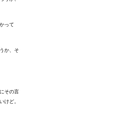
かって
うか、そ
にその言
いけど。