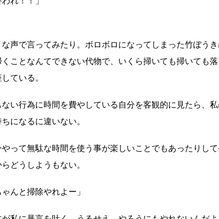
終われ！！」
きな声で言ってみたり。ボロボロになってしまった竹ぼうき
掃くことなんてできない代物で、いくら掃いても掃いても落
座している。
もない行為に時間を費やしている自分を客観的に見たら、私
持ちになるに違いない。
ーやって無駄な時間を使う事が楽しいことでもあったりして
からどうしようもない。
ちゃんと掃除やれよー」
木が私に暴言を吐く。うるせえ、やろうにもやれないんだよ