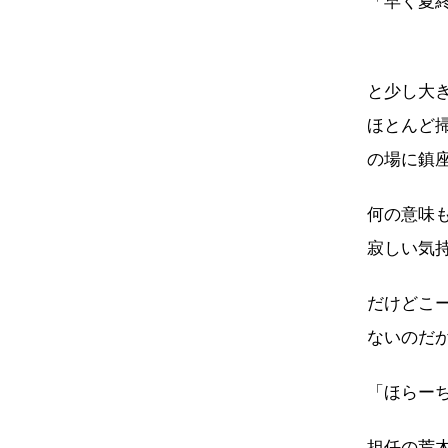
「早く夏
と少し大
ほとんど
の場に鎮
何の意味
寂しい気
だけどこ
ないのだ
「ほらー
担任の荒