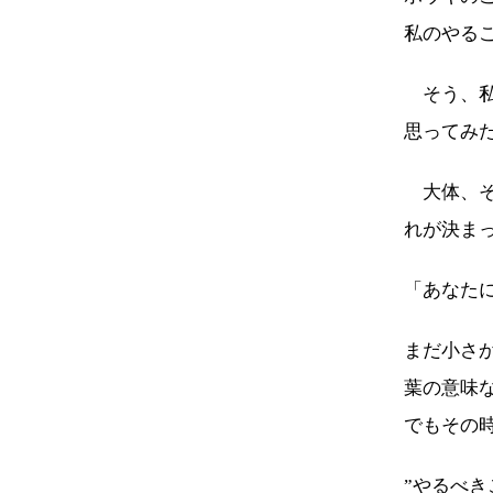
私のやる
そう、私
思ってみ
大体、そ
れが決ま
「あなた
まだ小さ
葉の意味
でもその
”やるべ