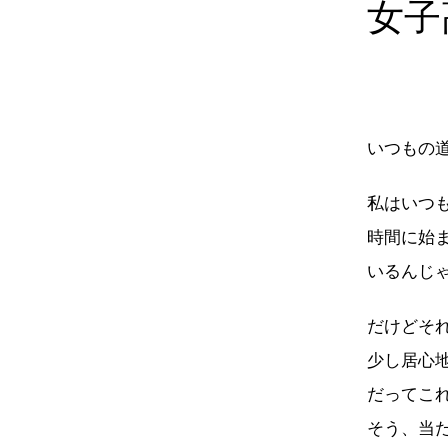
女子
いつもの道
私はいつ
時間に始
いるんじ
だけどそ
少し居心
だってこ
そう、当