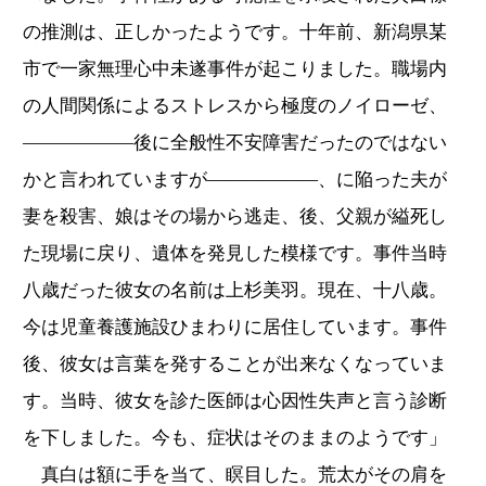
の推測は、正しかったようです。十年前、新潟県某
市で一家無理心中未遂事件が起こりました。職場内
の人間関係によるストレスから極度のノイローゼ、
――――――後に全般性不安障害だったのではない
かと言われていますが――――――、に陥った夫が
妻を殺害、娘はその場から逃走、後、父親が縊死し
た現場に戻り、遺体を発見した模様です。事件当時
八歳だった彼女の名前は上杉美羽。現在、十八歳。
今は児童養護施設ひまわりに居住しています。事件
後、彼女は言葉を発することが出来なくなっていま
す。当時、彼女を診た医師は心因性失声と言う診断
を下しました。今も、症状はそのままのようです」
真白は額に手を当て、瞑目した。荒太がその肩を