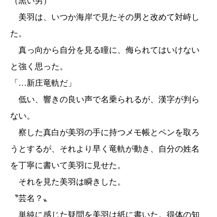
（黒い男）
美羽は、いつか海岸で見たその男と改めて対峙し
た。
真っ向から自分を見る瞳に、侮られてはいけない
と強く思った。
「…新庄竜軌だ」
低い、響きの良い声で名乗られるが、漢字が判ら
ない。
察した真白が美羽の手に持つメモ帳とペンを取ろ
うとするが、それより早く竜軌が動き、自分の姓名
を丁寧に書いて美羽に見せた。
それを見た美羽は瞬きした。
〝芸名？〟
単純に感じた疑問を美羽は紙に書いた。得体の知