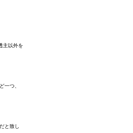
」
透主以外を
ど一つ、
だと致し