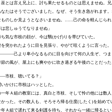
、巫とは言え兄上に、討ち果たせるものとは思えませぬ。兄
あなたはそうでございました。なぜ、そう生き急がれます。
なものしか見ようとなさいませぬ。……己の命を軽んじられ
市は悲しゅうてなりませぬ」
ち気な市枝の顔が、今は翳(かげ)りを帯びていた。
を突かれたように目を見張り、やがて呟くように言った。
――――己より卑小なるものに目を向けて何の人生ぞ、つま
節の風が、屋上にも爽やかに吹き過ぎる午後のことだった
――市枝、聴いてる？」
いかけに市枝はハッとした。
一年Ａ組の教室には、真白と市枝、そして怜の他には数人
なかった。その数人も、そろそろ帰る仕度(したく)を始めて
年Ａ組で遅れて来る剣護を待ち、それから一緒に帰るとい