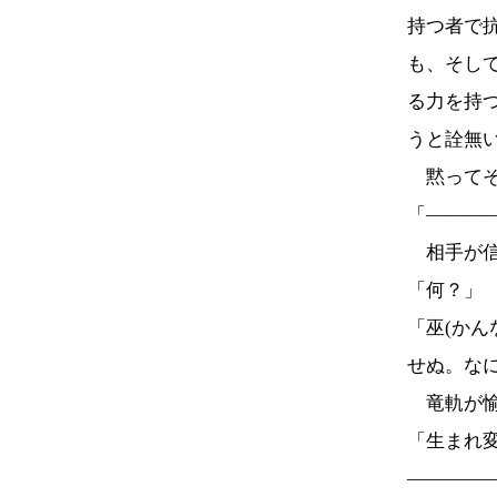
持つ者で
も、そし
る力を持つ
うと詮無
黙ってそ
「―――
相手が信
「何？」
「巫(か
せぬ。な
竜軌が愉
「生まれ変
――――