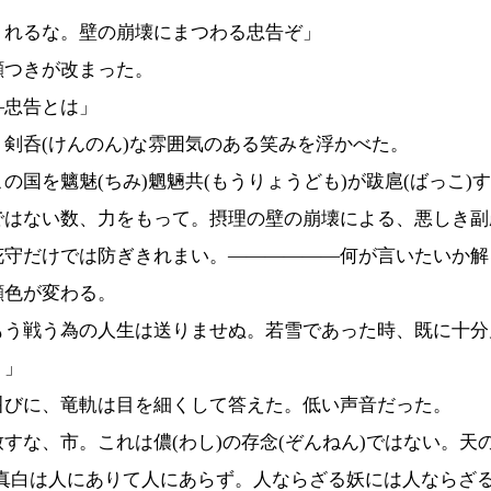
くれるな。壁の崩壊にまつわる忠告ぞ」
つきが改まった。
―忠告とは」
剣呑(けんのん)な雰囲気のある笑みを浮かべた。
の国を魑魅(ちみ)魍魎共(もうりょうども)が跋扈(ばっこ)
ではない数、力をもって。摂理の壁の崩壊による、悪しき副
花守だけでは防ぎきれまい。――――――何が言いたいか解
色が変わる。
もう戦う為の人生は送りませぬ。若雪であった時、既に十分
！」
びに、竜軌は目を細くして答えた。低い声音だった。
すな、市。これは儂(わし)の存念(ぞんねん)ではない。天
。真白は人にありて人にあらず。人ならざる妖には人ならざ