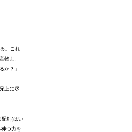
する。これ
産物よ。
るか？」
兄上に尽
の配剤(はい
る神つ力を