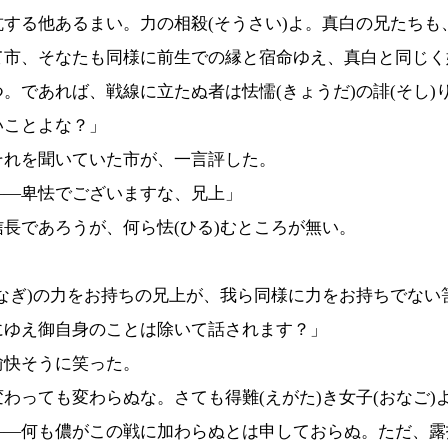
抗する他あるまい。力の相殺(そうさい)よ。真白の兄たちも
て市、そなたも同様に前生での縁と宿命ゆえ、真白と同じく
。であれば、戦線に立たぬ者は怯懦(きょうだ)の誹(そし)
いことよな？」
れを聞いていた市が、一言評した。
――卑怯でございますな、兄上」
長であろうが、何ら怯(ひる)むところが無い。
んなぎ)の力をお持ちの兄上が、我ら同様に力をお持ちでない
にゆえ御自身のことは除いて話されます？」
快そうに笑った。
わっても変わらぬな。さても得難(えがた)き女子(おなご)
――何も儂がこの戦に加わらぬとは申しておらぬ。ただ、露