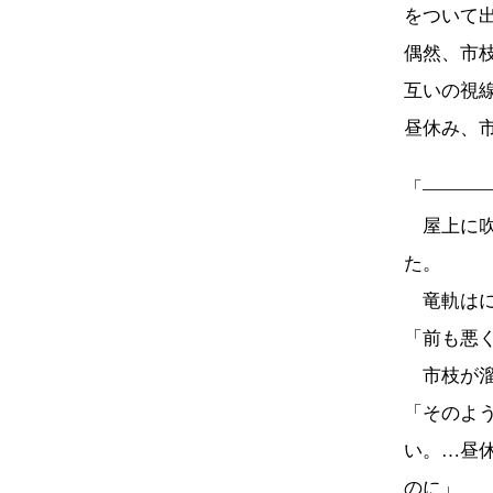
をついて
偶然、市
互いの視
昼休み、
「―――
屋上に吹
た。
竜軌はに
「前も悪
市枝が溜
「そのよ
い。…昼
のに」