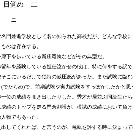
 目覚め 二
二
は名門兼進学校として名の知られた高校だが、どんな学校に
うものは存在する。
今廊下を歩いている新庄竜軌などがその典型だ。
の留年を経験している担任泣かせの彼は、特に何をする訳で
だそこにいるだけで独特の威圧感があった。また試験に臨む
目(でたらめ)で、前期試験や実力試験をすっぽかしたかと思
年一位の成績を叩き出したりした。秀才が居並ぶ同級生たち
に成績のトップを走る門倉剣護が、模試の成績において負け
の人物でもあった。
え出してくれれば、と言うのが、竜軌を評する時に決まって