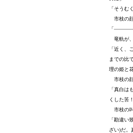
「そうむ
市枝の顔
「―――
竜軌が、
「近く、こ
までの比
理の姫と
市枝の顔
「真白は
くした筈
市枝の叫
「勘違い致
ざい)だ