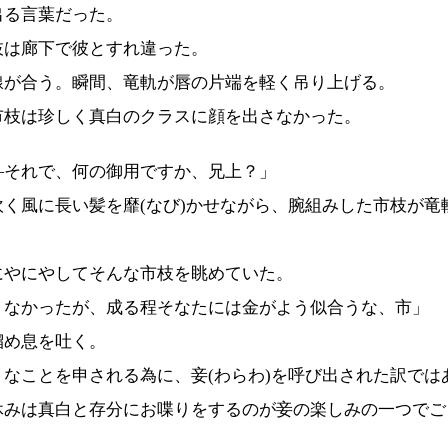
出る言葉だった。
枝は廊下で彼とすれ違った。
線が合う。瞬間、竜軌が唇の片端を軽く吊り上げる。
市枝は珍しく真白のクラスに顔を出さなかった。
―それで、何の御用ですか、兄上？」
く風に長い髪を靡(なび)かせながら、腕組みした市枝が竜
やにやしてそんな市枝を眺めていた。
くなかったが、成る程そなたには金がよう似合うな、市」
め息を吐く。
うなことを申される為に、妾(わらわ)を呼び出された訳では
休みは真白と存分にお喋りをするのが妾の楽しみの一つでご