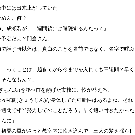
の中には出来上がっていた。
ごめん。何？」
ね、成瀬君が、二週間後には退院するんだって」
で予定だよ？門倉さん」
で話す時以外は、真白のことを名前ではなく、名字で呼ぶ
。
？…ってことは、起きてから今までを入れても三週間？早く
てそんなもん？」
ぎもんふ)を並べ首を傾げた市枝に、怜が答える。
元々強靭(きょうじん)な身体してた可能性はあるよね。それ
一週間で相当努力してのことだろう。早く追い付きたかった
さんに」
初夏の風がさっと教室内に吹き込んで、三人の髪を揺らし