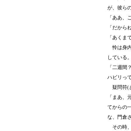
が、彼ら
「ああ、
「だから
「あくま
怜は身内
している
「二週間
ハビリっ
疑問符(
「まあ、
てからの
な、門倉
その時、