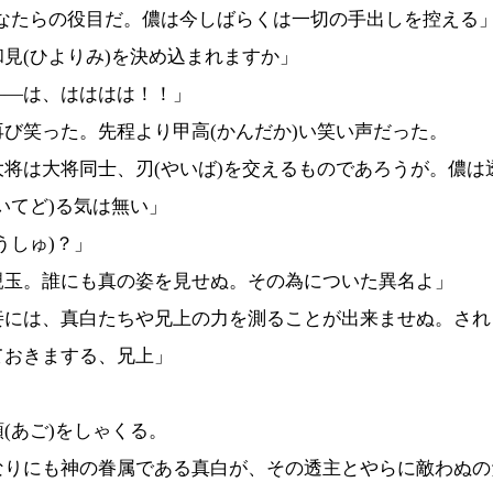
そなたらの役目だ。儂は今しばらくは一切の手出しを控える
見(ひよりみ)を決め込まれますか」
――は、はははは！！」
び笑った。先程より甲高(かんだか)い笑い声だった。
大将は大将同士、刃(やいば)を交えるものであろうが。儂は
いてど)る気は無い」
うしゅ)？」
親玉。誰にも真の姿を見せぬ。その為についた異名よ」
妾には、真白たちや兄上の力を測ることが出来ませぬ。され
ておきまする、兄上」
」
(あご)をしゃくる。
なりにも神の眷属である真白が、その透主とやらに敵わぬの