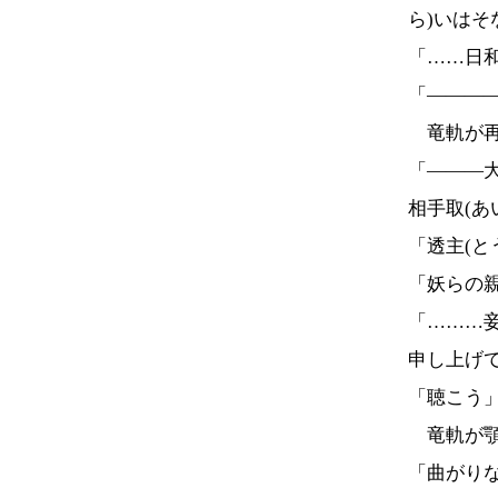
ら)いは
「……日和
「―――
竜軌が再
「―――
相手取(あ
「透主(と
「妖らの
「………
申し上げ
「聴こう
竜軌が顎
「曲がり