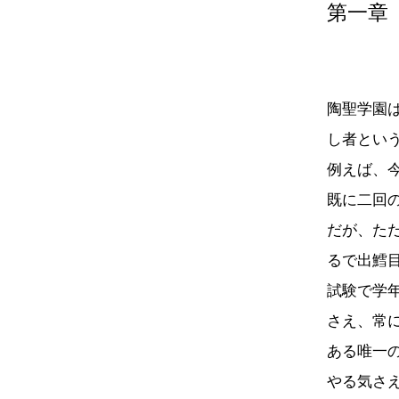
第一章
陶聖学園
し者とい
例えば、
既に二回
だが、た
るで出鱈
試験で学
さえ、常
ある唯一
やる気さ