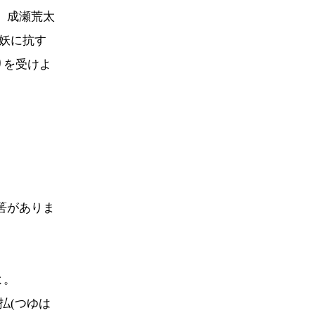
、成瀬荒太
妖に抗す
りを受けよ
筈がありま
よ。
払(つゆは