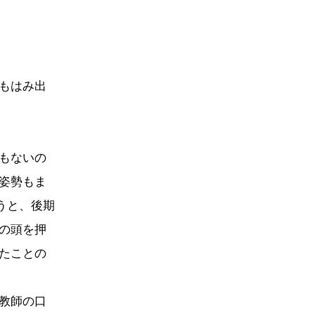
もはみ出
もないの
姿勢もま
うと、後期
の頭を押
たことの
教師の口