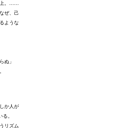
上。……
なぜ、己
るような
らぬ」
。
しか人が
いる。
うリズム