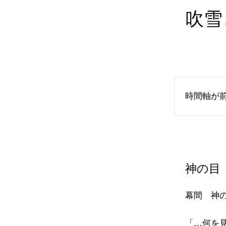
吹
時間軸が
神の目
幕間 神
「…何を