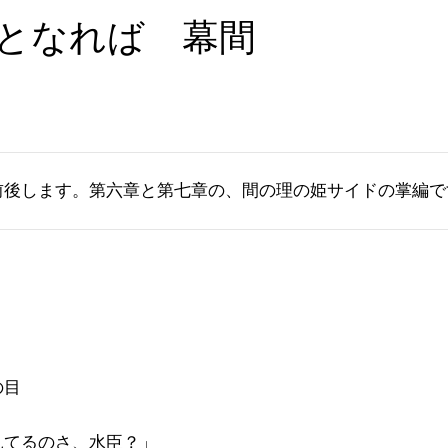
雪となれば 幕間
前後します。第六章と第七章の、間の理の姫サイドの掌編で
の目
見てるのさ、水臣？」