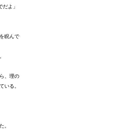
でだよ」
を睨んで
。
ら、理の
ている。
た。