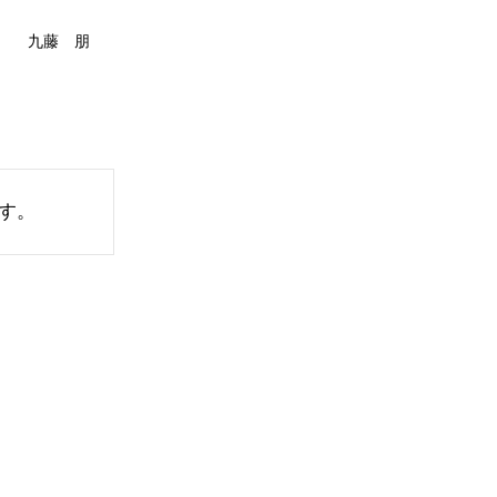
九藤 朋
す。