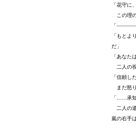
「花守に
この理の
「―――
「もとよ
だ」
「あなた
二人の視
「信頼し
まだ怒り
「……承
二人の遣
嵐の右手