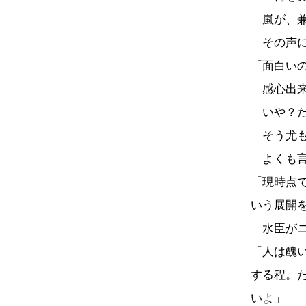
「嵐が、
その声に
「面白い
感心出来
「いや？
そう尤も
よくも言
「現時点
いう展開
水臣がニ
「人は醜
する程。
いよ」