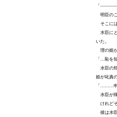
「―――
明臣のこ
そこには
水臣にと
いた。
理の姫が
「…恥を
水臣の頬
姫が叱責
「………
水臣が殊
けれどそ
彼は水臣