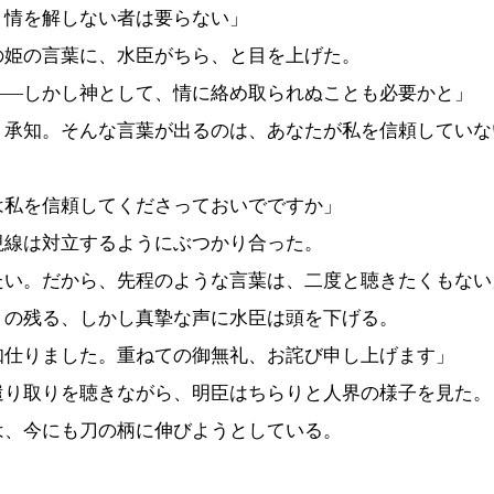
、情を解しない者は要らない」
姫の言葉に、水臣がちら、と目を上げた。
――しかし神として、情に絡め取られぬことも必要かと」
り承知。そんな言葉が出るのは、あなたが私を信頼していな
は私を信頼してくださっておいでですか」
線は対立するようにぶつかり合った。
たい。だから、先程のような言葉は、二度と聴きたくもない
の残る、しかし真摯な声に水臣は頭を下げる。
知仕りました。重ねての御無礼、お詫び申し上げます」
り取りを聴きながら、明臣はちらりと人界の様子を見た。
は、今にも刀の柄に伸びようとしている。