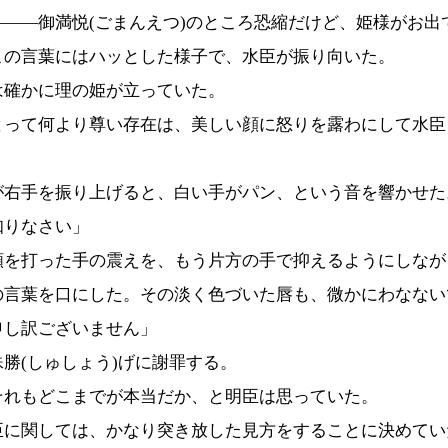
―――御満悦(ごまんえつ)のところ恐縮だけど、姫様がお出
の言葉にはハッとした様子で、水臣が振り向いた。
確かに理の姫が立っていた。
って何より尊い存在は、美しい顔に怒りを露わにして水臣
右手を振り上げると、白い手がパン、という音を響かせた
知りなさい」
を打った手の震えを、もう片方の手で抑えるようにしなが
の言葉を口にした。その淡く色づいた唇も、微かにわなない
申し訳ございません」
勝(しゅしょう)げに謝罪する。
れもどこまでが本当だか、と明臣は思っていた。
に関しては、かなり突き放した見方をすることに決めてい