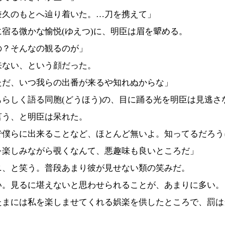
兼久のもとへ辿り着いた。…刀を携えて」
宿る微かな愉悦(ゆえつ)に、明臣は眉を顰める。
の？そんなの観るのが」
ない、という顔だった。
ただ、いつ我らの出番が来るや知れぬからな」
らしく語る同胞(どうほう)の、目に踊る光を明臣は見逃さ
う、と明臣は呆れた。
で僕らに出来ることなど、ほとんど無いよ。知ってるだろう
を楽しみながら覗くなんて、悪趣味も良いところだ」
、と笑う。普段あまり彼が見せない類の笑みだ。
い。見るに堪えないと思わせられることが、あまりに多い。
たまには私を楽しませてくれる娯楽を供したところで、罰は