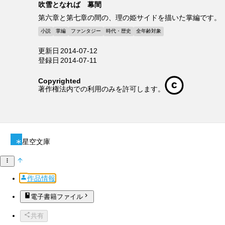
吹雪となれば 幕間
第六章と第七章の間の、理の姫サイドを描いた掌編です。
小説
掌編
ファンタジー
時代・歴史
全年齢対象
更新日
2014-07-12
登録日
2014-07-11
Copyrighted
著作権法内での利用のみを許可します。
星空文庫
作品情報
電子書籍ファイル
共有