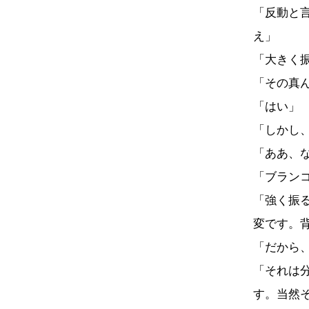
「反動と
え」
「大きく
「その真
「はい」
「しかし
「ああ、
「ブラン
「強く振
変です。
「だから
「それは
す。当然