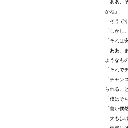
「ああ、
かね」
「そうで
「しかし
「それは
「ああ、
ようなも
「それで
「チャン
られるこ
「僕はそ
「善い偶
「犬も歩