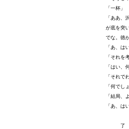
「一杯」
「ああ、
が底を突
でな。徳
「あ、は
「それを
「はい、
「それで
「何でし
「結局、
「あ、は
了