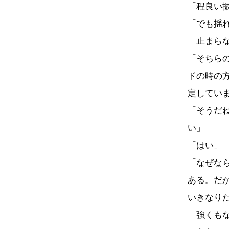
「程良い
「でも揺
「止まら
「そちら
ドの時の
定してい
「そうだ
い」
「はい」
「なぜな
ある。だ
いきなり
「強くも