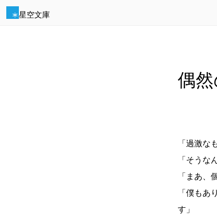
星空文庫
偶然
「過激な
「そうな
「まあ、
「僕もあ
す」