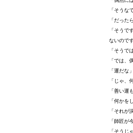
「偶然に
「そうな
「だった
「そうで
ないので
「そうで
「では、
「運だな
「じゃ、
「善い運
「何かを
「それが
「師匠が
「そうじ