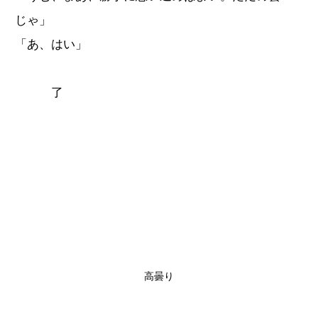
じゃ」
「あ、はい」
了
高曇り