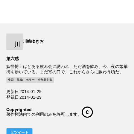
川崎ゆきお
川
第六感
妖怪博士はとある飲み会に誘われ、ただ酒を飲み、今、夜の繁華
街を歩いている。まだ宵の口で、これからさらに賑わう頃だ。
小説
掌編
ホラー
全年齢対象
更新日
2014-01-29
登録日
2014-01-29
Copyrighted
著作権法内での利用のみを許可します。
ツイート