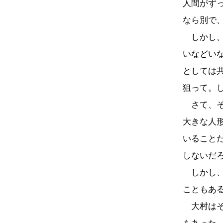
人間がず
なら別で
しかし、
いなどい
としては
狙って。
さて、そ
大きな人
いること
しないだ
しかし、
こともあ
大村はそ