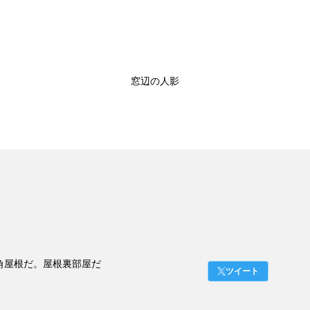
窓辺の人影
角屋根だ。屋根裏部屋だ
ツイート