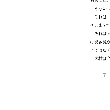
もあった
そういう
これは、
そこまで
あれは人
は覗き魔
うではな
大村は色
了