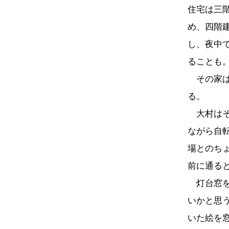
住宅は三
め、四階
し、夜中
ることも
その家は
る。
大村はそ
ながら自
場とのち
前に通る
灯台窓を
いかと思
いた絵を