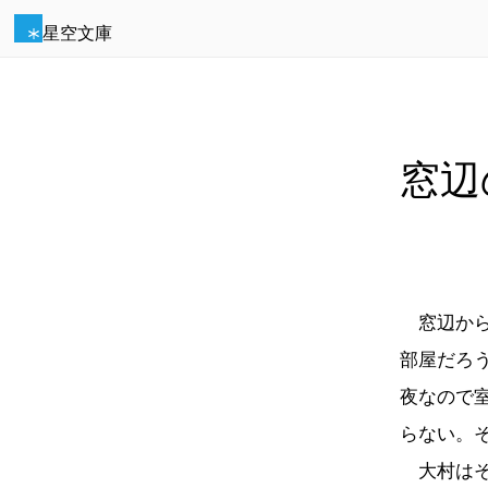
星空文庫
窓辺
窓辺から
部屋だろ
夜なので
らない。
大村はそ