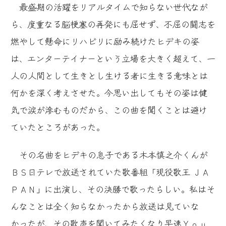
最盛期の活躍をリアルタイムで知らない世代なが
ら、度重なる脳梗塞の再発にも屈せず、不屈の闘志を
燃やして懸命にリハビリに励み続けたヒデキの姿
は、エンターテイナーという立場を大きく超えて、一
人の人間として生きとし生ける者に生きる意味とは
何かを深く考えさせた。今思い出してもその姿は健
気で涙が滲むものだから、この曲を聞くことは避け
ていたところがあった。
その名曲をヒデキの息子である木本慎之介くんが
ＢＳ日テレで放送されていた歌番組「現役歌王 ＪＡ
ＰＡＮ」に出演し、その決勝で歌ったらしい。私はそ
んなことは全く知らなかったから放送は見ていな
かったが、その歌声を聞いてみたくなり早速Ｙｏｕ