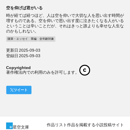
空を仰げば君がいる
時が経てば経つほど、人は空を仰いで大切な人を思い出す時間が
増すものである。空を仰いで思い出す度に泣きたくなる人がいる
ということは辛いことだが、それはきっと誰よりも幸せな人生な
のかもしれない。
随筆・エッセイ
掌編
全年齢対象
更新日
2025-09-03
登録日
2025-09-03
Copyrighted
著作権法内での利用のみを許可します。
ツイート
作品リスト
作品を掲載する
小説投稿サイト
星空文庫