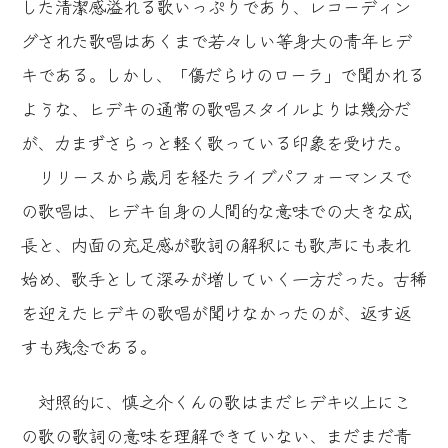
した清潔感溢れる歌いっぷりであり、レコーディン
グされた歌唱はあくまで若々しい等身大の青年ヒデ
キである。しかし、「傷だらけのローラ」で聞かれる
ような、ヒデキの通常の歌唱スタイルよりは幾分だ
が、力まずさらっと軽く歌っている印象を受けた。
リリースから歳月を経たライブパフォーマンスで
の歌唱は、ヒデキ自身の人間的な意味での大きな成
長と、内面の充足感が歌詞の解釈にも歌声にも表れ
始め、歌手として深みが増していく一方だった。古稀
を迎えたヒデキの歌唱が聞けなかったのが、返す返
すも残念である。
対照的に、慎之介くんの歌はまだヒデキ以上にこ
の歌の歌詞の意味を理解できていない、まだまだ青