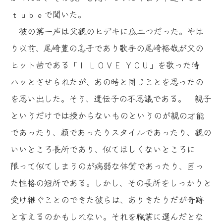
ｔｕｂｅで聞いた。
彼の第一声は父親のヒデキに瓜二つだった。やは
り以前、尾崎豊の息子であり歌手の尾崎裕哉が父の
ヒット曲である「Ｉ ＬＯＶＥ ＹＯＵ」を歌った時
ハッとさせられたが、あの時と同じことを思ったの
を思い出した。そう、遺伝子の不思議である。 親子
というだけでは授からないものというのが親の才能
であったり、顔であったりスタイルであったり、親の
いいところ長所であり、似てほしくないところに
限って似てしまうのが病弱な体質であったり、困っ
た性格の短所である。しかし、その長所をしっかりと
受け継ぐことのできた彼らは、ありきたりだが奇跡
と言えるのかもしれない。それを職業に選んだとな