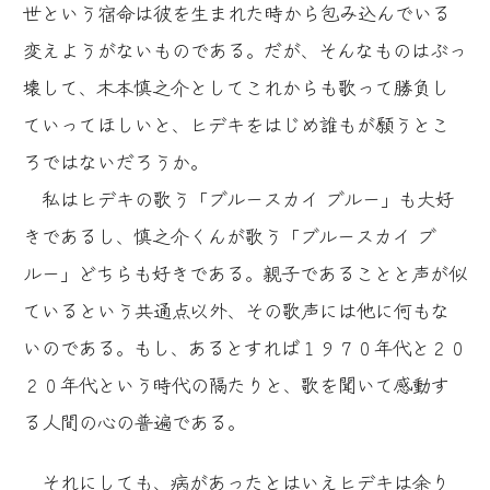
世という宿命は彼を生まれた時から包み込んでいる
変えようがないものである。だが、そんなものはぶっ
壊して、木本慎之介としてこれからも歌って勝負し
ていってほしいと、ヒデキをはじめ誰もが願うとこ
ろではないだろうか。
私はヒデキの歌う「ブルースカイ ブルー」も大好
きであるし、慎之介くんが歌う「ブルースカイ ブ
ルー」どちらも好きである。親子であることと声が似
ているという共通点以外、その歌声には他に何もな
いのである。もし、あるとすれば１９７０年代と２０
２０年代という時代の隔たりと、歌を聞いて感動す
る人間の心の普遍である。
それにしても、病があったとはいえヒデキは余り