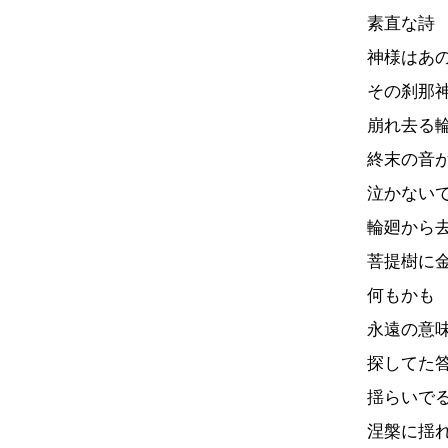
素直な詩
神様はあ
その刹那
崩れ去る
終末の音
泣かない
輪廻から
菩提樹に
何もかも
永遠の意
探してた
揺らいで
涅槃に揺