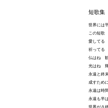
短歌集
世界には
この短歌
愛してる
祈ってる
仏はね 
光はね 
永遠と終
成すため
永遠は時
永遠も半
世界がさ