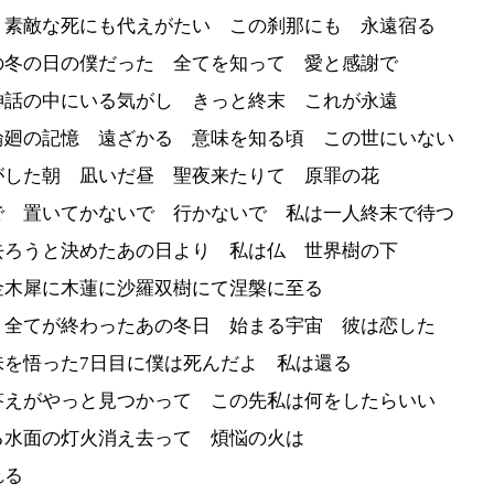
 素敵な死にも代えがたい この刹那にも 永遠宿る
の冬の日の僕だった 全てを知って 愛と感謝で
神話の中にいる気がし きっと終末 これが永遠
輪廻の記憶 遠ざかる 意味を知る頃 この世にいない
がした朝 凪いだ昼 聖夜来たりて 原罪の花
で 置いてかないで 行かないで 私は一人終末で待つ
去ろうと決めたあの日より 私は仏 世界樹の下
金木犀に木蓮に沙羅双樹にて涅槃に至る
 全てが終わったあの冬日 始まる宇宙 彼は恋した
味を悟った7日目に僕は死んだよ 私は還る
答えがやっと見つかって この先私は何をしたらいい
る水面の灯火消え去って 煩悩の火は
れる