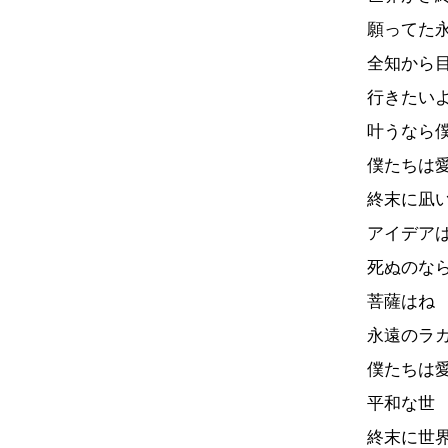
願ってた
全知から
行きたい
叶うなら
僕たちは
終末に凪
アイデア
死ぬのな
菩薩はね
永遠のラ
僕たちは
平和な世
終末に世