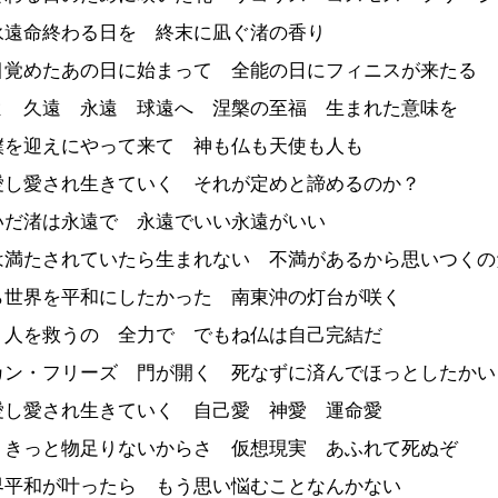
永遠命終わる日を 終末に凪ぐ渚の香り
目覚めたあの日に始まって 全能の日にフィニスが来たる
よ 久遠 永遠 球遠へ 涅槃の至福 生まれた意味を
僕を迎えにやって来て 神も仏も天使も人も
愛し愛され生きていく それが定めと諦めるのか？
いだ渚は永遠で 永遠でいい永遠がいい
は満たされていたら生まれない 不満があるから思いつくの
ら世界を平和にしたかった 南東沖の灯台が咲く
 人を救うの 全力で でもね仏は自己完結だ
カン・フリーズ 門が開く 死なずに済んでほっとしたかい
愛し愛され生きていく 自己愛 神愛 運命愛
 きっと物足りないからさ 仮想現実 あふれて死ぬぞ
界平和が叶ったら もう思い悩むことなんかない