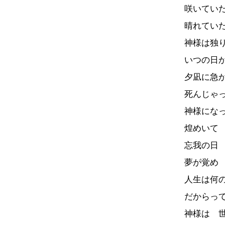
咲いてい
晴れてい
神様は独
いつの日
夕凪に急
死んじゃ
神様にな
煌めいて
忘我の日
夢が覚め
人生は何
だからっ
神様は 