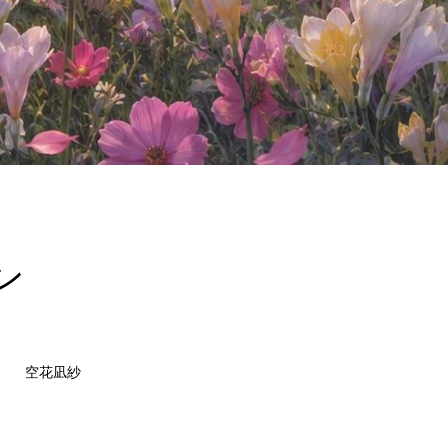
ン
空花凪紗