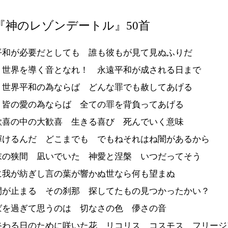
『神のレゾンデートル』50首
平和が必要だとしても 誰も彼もが見て見ぬふりだ
 世界を導く音となれ！ 永遠平和が成される日まで
 世界平和の為ならば どんな罪でも赦してあげる
 皆の愛の為ならば 全ての罪を背負ってあげる
歓喜の中の大歓喜 生きる喜び 死んでいく意味
輝けるんだ どこまでも でもねそれはね闇があるから
末の狭間 凪いでいた 神愛と涅槃 いつだってそう
に我が紡ぎし言の葉が響かぬ世なら何も望まぬ
間が止まる その刹那 探してたもの見つかったかい？
ばを過ぎて思うのは 切なさの色 儚さの音
終わる日のために咲いた花 リコリス コスモス フリージ