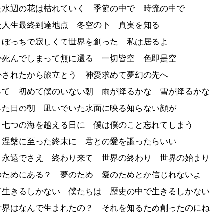
た水辺の花は枯れていく 季節の中で 時流の中で
た人生最終到達地点 冬空の下 真実を知る
りぼっちで寂しくて世界を創った 私は居るよ
か死んでしまって無に還る 一切皆空 色即是空
かされたから旅立とう 神愛求めて夢幻の先へ
って 初めて僕のいない朝 雨が降るかな 雪が降るかな
った日の朝 凪いでいた水面に映る知らない顔が
 七つの海を越える日に 僕は僕のこと忘れてしまう
 涅槃に至った終末に 君との愛を謳ったらいい
 永遠でさえ 終わり来て 世界の終わり 世界の始まり
のためにある？ 夢のため 愛のためとか信じれないよ
て生きるしかない 僕たちは 歴史の中で生きるしかない
世界はなんで生まれたの？ それを知るため創ったのにね