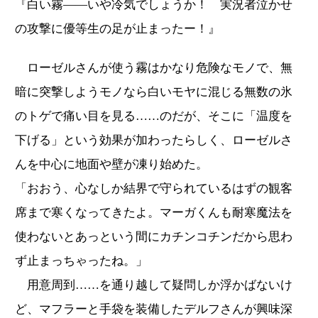
『白い霧――いや冷気でしょうか！ 実況者泣かせ
の攻撃に優等生の足が止まったー！』
ローゼルさんが使う霧はかなり危険なモノで、無
暗に突撃しようモノなら白いモヤに混じる無数の氷
のトゲで痛い目を見る……のだが、そこに「温度を
下げる」という効果が加わったらしく、ローゼルさ
んを中心に地面や壁が凍り始めた。
「おおう、心なしか結界で守られているはずの観客
席まで寒くなってきたよ。マーガくんも耐寒魔法を
使わないとあっという間にカチンコチンだから思わ
ず止まっちゃったね。」
用意周到……を通り越して疑問しか浮かばないけ
ど、マフラーと手袋を装備したデルフさんが興味深