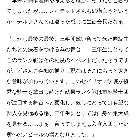
本来の開催理由を考えると確かにそうだなと思っ
てしまったが……レイテッドさんも結構言うという
か、デルフさんとは違った感じに生徒会長だなぁ。
『しかし最後の最後、三年間競い合って来た同級生
たちとの決着をつける為の舞台――三年生にとって
このランク戦はその程度のイベントだったそうです
が、皆さんご存知の通り、現在はそこにもっと大き
な意味が加わっています。このセイリオス学院が優
秀な騎士を輩出し続けた結果ランク戦は軍や騎士団
が注目する舞台へと変化し、彼らにとっては有望な
新人を見極める場、三年生にとっては自身の集大成
を見せる……まぁ、言ってしまえば入隊入団したい
所へのアピールの場となりました。』