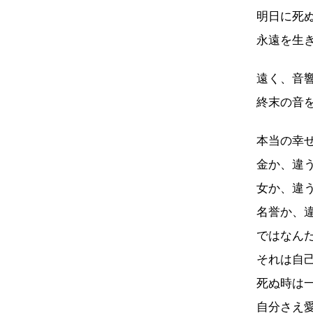
明日に死
永遠を生
遠く、音
終末の音
本当の幸
金か、違
女か、違
名誉か、
ではなん
それは自
死ぬ時は
自分さえ