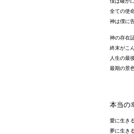
僕は確か
全ての使
神は僕に
神の存在
終末がこ
人生の最
最期の景
本当の
愛に生き
夢に生き