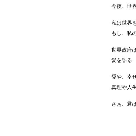
今夜、世
私は世界
もし、私
世界政府
愛を語る
愛や、幸
真理や人
さぁ、君