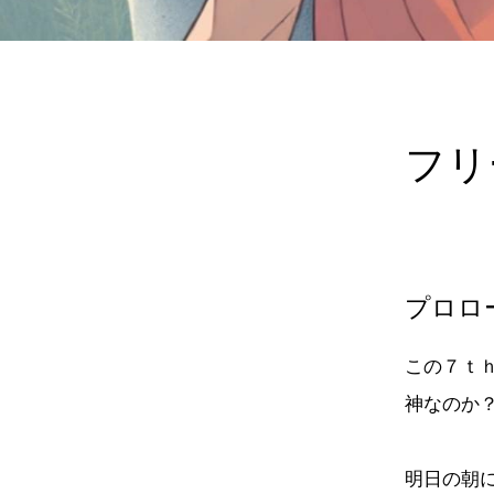
フリ
プロロ
この７ｔ
神なのか
明日の朝