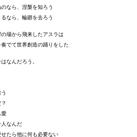
ぬのなら、涅槃を知ろう
きるなら、輪廻を去ろう
響の場から飛来したアスラは
を奏でて世界創造の踊りをした
せはなんだろう。
う
う
違う
だ？
己愛
一人なんだ
愛せたら他に何も必要ない