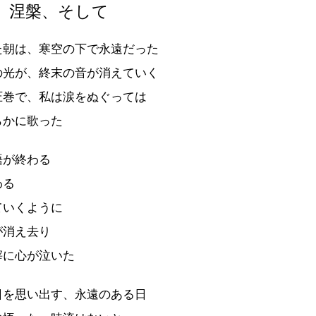
、涅槃、そして
た朝は、寒空の下で永遠だった
の光が、終末の音が消えていく
圧巻で、私は涙をぬぐっては
らかに歌った
語が終わる
わる
ていくように
が消え去り
滓に心が泣いた
日を思い出す、永遠のある日