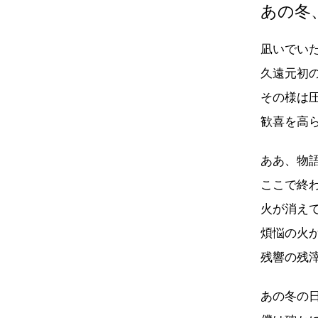
あの冬
凪いでい
久遠元初
その様は
歓喜を高
ああ、物
ここで終
火が消え
煩悩の火
残響の残
あの冬の