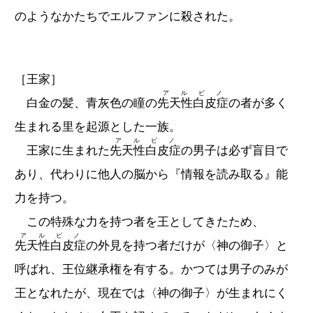
のようなかたちでエルファンに殺された。
［王家］
アルビノ
白金の髪、青灰色の瞳の
先天性白皮症
の者が多く
生まれる里を起源とした一族。
アルビノ
王家に生まれた
先天性白皮症
の男子は必ず盲目で
あり、代わりに他人の脳から『情報を読み取る』能
力を持つ。
この特殊な力を持つ者を王としてきたため、
アルビノ
先天性白皮症
の外見を持つ者だけが〈神の御子〉と
呼ばれ、王位継承権を有する。かつては男子のみが
王となれたが、現在では〈神の御子〉が生まれにく