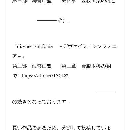
第三部 海誓山盟 第四章 金枝玉葉の漣と
――――です。
『di;vine+sin;fonia ～デヴァイン・シンフォニ
ア～』
第三部 海誓山盟 第三章 金殿玉楼の閣
で
https://slib.net/122123
――――
の続きとなっております。
長い作品であるため、分割して投稿していま