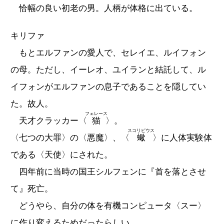
恰幅の良い初老の男。人柄が体格に出ている。
キリファ
もとエルファンの愛人で、セレイエ、ルイフォン
の母。ただし、イーレオ、ユイランと結託して、ル
イフォンがエルファンの息子であることを隠してい
た。故人。
フェレース
天才クラッカー〈
猫
〉。
スコリピウス
〈七つの大罪〉の〈悪魔〉、〈
蠍
〉に人体実験体
である〈天使〉にされた。
四年前に当時の国王シルフェンに『首を落とさせ
て』死亡。
どうやら、自分の体を有機コンピュータ〈スー〉
に作り変えるためだったらしい。