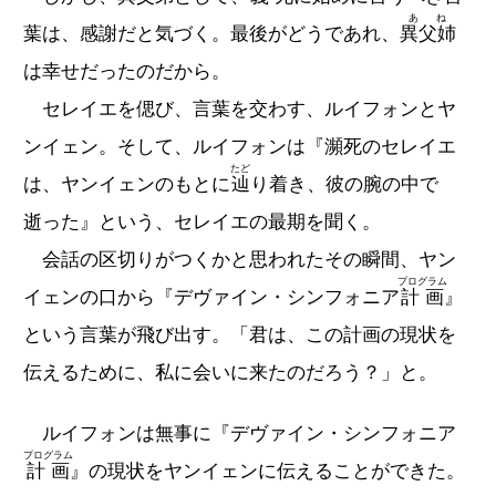
あね
葉は、感謝だと気づく。最後がどうであれ、
異父姉
は幸せだったのだから。
セレイエを偲び、言葉を交わす、ルイフォンとヤ
ンイェン。そして、ルイフォンは『瀕死のセレイエ
たど
は、ヤンイェンのもとに
辿
り着き、彼の腕の中で
逝った』という、セレイエの最期を聞く。
会話の区切りがつくかと思われたその瞬間、ヤン
プログラム
イェンの口から『デヴァイン・シンフォニア
計画
』
という言葉が飛び出す。「君は、この計画の現状を
伝えるために、私に会いに来たのだろう？」と。
ルイフォンは無事に『デヴァイン・シンフォニア
プログラム
計画
』の現状をヤンイェンに伝えることができた。