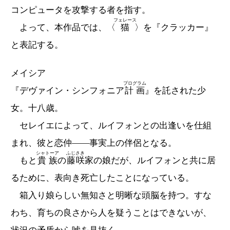
コンピュータを攻撃する者を指す。
フェレース
よって、本作品では、〈
猫
〉を『クラッカー』
と表記する。
メイシア
プログラム
『デヴァイン・シンフォニア
計画
』を託された少
女。十八歳。
セレイエによって、ルイフォンとの出逢いを仕組
まれ、彼と恋仲――事実上の伴侶となる。
シャトーア
ふじさき
もと
貴族
の
藤咲
家の娘だが、ルイフォンと共に居
るために、表向き死亡したことになっている。
箱入り娘らしい無知さと明晰な頭脳を持つ。すな
わち、育ちの良さから人を疑うことはできないが、