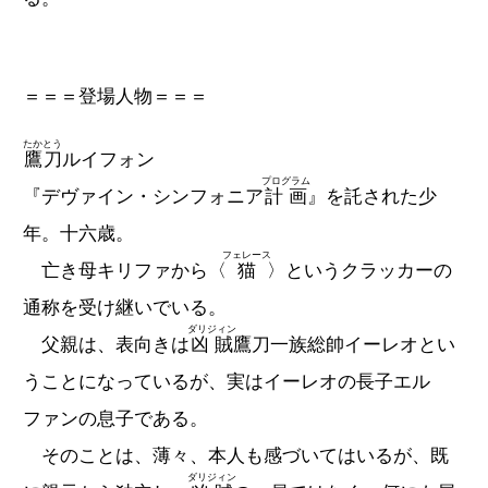
＝＝＝登場人物＝＝＝
たかとう
鷹刀
ルイフォン
プログラム
『デヴァイン・シンフォニア
計画
』を託された少
年。十六歳。
フェレース
亡き母キリファから〈
猫
〉というクラッカーの
通称を受け継いでいる。
ダリジィン
父親は、表向きは
凶賊
鷹刀一族総帥イーレオとい
うことになっているが、実はイーレオの長子エル
ファンの息子である。
そのことは、薄々、本人も感づいてはいるが、既
ダリジィン