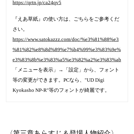
https://qrtn.jp/ca24qv5
『えあ草紙』の使い方は、ごちらをご参考くだ
さい。
https://www.satokazzz.com/doc/%e3%81%88%e3
%81%82%e8%8d%89%e7%b4%99%e3%83%9e%
e3%83%8b%e3%83%a5%e3%82%a2%e3%83%ab
「メニューを表示」→「設定」から、フォント
等の変更ができます。PCなら、"UD Digi
Kyokasho NP-R"等のフォントが綺麗です。
〈第三章あらすじ＆登場人物紹介〉