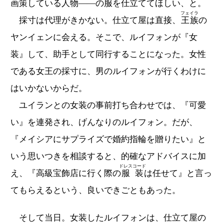
画策している人物――の服を仕立ててほしい、と。
フェイラ
採寸は代理がきかない。仕立て屋は直接、
王族
の
ヤンイェンに会える。そこで、ルイフォンが『女
装』して、助手として同行することになった。女性
である女王の採寸に、男のルイフォンが行くわけに
はいかないからだ。
ユイランとの女装の事前打ち合わせでは、『可愛
い』を連発され、げんなりのルイフォン。だが、
『メイシアにサプライズで婚約指輪を贈りたい』と
いう思いつきを相談すると、的確なアドバイスに加
ドレスコード
え、『高級宝飾店に行く際の
服装
は任せて』と言っ
てもらえるという、良いできごともあった。
そして当日。女装したルイフォンは、仕立て屋の