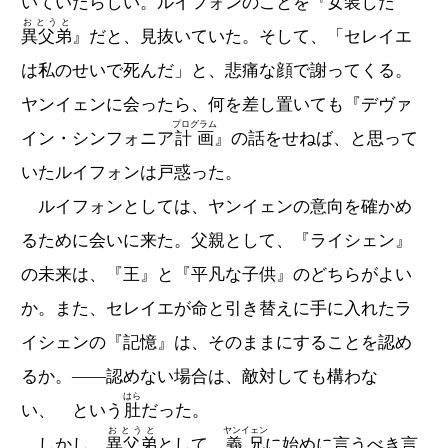
いていたらしい。ルイフォンのことを『女装した
おとうと
異父弟
』だと、見抜いていた。そして、「セレイエ
は私のせいで死んだ」と、悲痛な顔で謝ってくる。
ヤンイェンに会ったら、何を差し置いても『デヴァ
プログラム
イン・シンフォニア
計画
』の話をせねば、と思って
いたルイフォンは戸惑った。
ルイフォンとしては、ヤンイェンの意向を確かめ
るために会いに来た。父親として、『ライシェン』
の未来は、『王』と『平凡な子供』のどちらがよい
か。また、セレイエが命と引き替えに手に入れたラ
イシェンの『記憶』は、そのままにすることを認め
るか。――認めない場合は、敵対しても構わな
はら
い、 という
肚
だった。
おとうと
ヤンイェン
しかし、
異父弟
として、
義兄
に始めに言うべき言