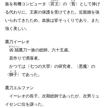
プルート
にえ
族を有機コンピュータ〈
冥王
〉の〈
贄
〉として捧げ
る代わりに、王家の保護を受けてきた。近親婚を強
いられてきたため、血族は皆そっくりであり、また
強く美しい。
鷹刀イーレオ
ダリジィン
凶賊
鷹刀一族の総帥。六十五歳。
若作りで洒落者。
かつては〈七つの大罪〉の研究者、〈悪魔〉の
レオ
〈
獅子
〉であった。
鷹刀エルファン
イーレオの長子。次期総帥であったが、次男リュ
イセンに位を譲った。