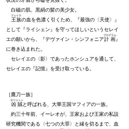
状況の矛盾から嘘を見抜く。
白磁の肌、黒絹の髪の美少女。
フェイラ
王族
の血を色濃く引くため、『最強の〈天使〉』
として『ライシェン』を守ってほしいというセレイ
プログラム
エの願いから、『デヴァイン・シンフォニア
計画
』
に巻き込まれた。
セレイエの〈影〉であったホンシュアを通して、
セレイエの『記憶』を受け取っている。
［鷹刀一族］
ダリジィン
凶賊
と呼ばれる、大華王国マフィアの一族。
約三十年前、イーレオが、王家および王家の私設
研究機関である〈七つの大罪〉と縁を切るまで、血