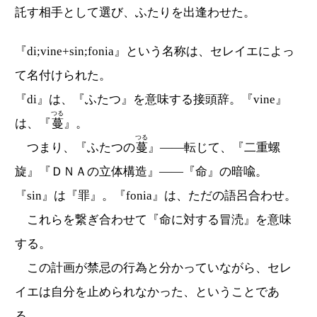
託す相手として選び、ふたりを出逢わせた。
『di;vine+sin;fonia』という名称は、セレイエによっ
て名付けられた。
『di』は、『ふたつ』を意味する接頭辞。『vine』
つる
は、『
蔓
』。
つる
つまり、『ふたつの
蔓
』――転じて、『二重螺
旋』『ＤＮＡの立体構造』――『命』の暗喩。
『sin』は『罪』。『fonia』は、ただの語呂合わせ。
これらを繋ぎ合わせて『命に対する冒涜』を意味
する。
この計画が禁忌の行為と分かっていながら、セレ
イエは自分を止められなかった、ということであ
る。