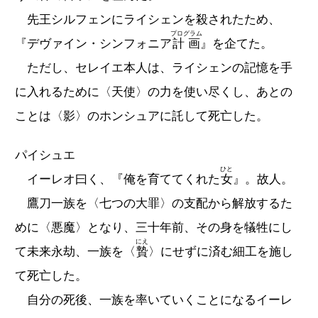
先王シルフェンにライシェンを殺されたため、
プログラム
『デヴァイン・シンフォニア
計画
』を企てた。
ただし、セレイエ本人は、ライシェンの記憶を手
に入れるために〈天使〉の力を使い尽くし、あとの
ことは〈影〉のホンシュアに託して死亡した。
パイシュエ
ひと
イーレオ曰く、『俺を育ててくれた
女
』。故人。
鷹刀一族を〈七つの大罪〉の支配から解放するた
めに〈悪魔〉となり、三十年前、その身を犠牲にし
にえ
て未来永劫、一族を〈
贄
〉にせずに済む細工を施し
て死亡した。
自分の死後、一族を率いていくことになるイーレ