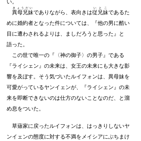
い。
きょうだい
いとこ
異母兄妹
でありながら、表向きは
従兄妹
であるた
めに婚約者となった件については、『他の男に酷い
目に遭わされるよりは、ましだろうと思った』と
語った。
この世で唯一の『〈神の御子〉の男子』である
『ライシェン』の未来は、女王の未来にも大きな影
響を及ぼす。そう気づいたルイフォンは、異母妹を
可愛がっているヤンイェンが、『ライシェン』の未
来を即断できないのは仕方のないことなのだ、と溜
め息をついた。
草薙家に戻ったルイフォンは、はっきりしないヤ
ンイェンの態度に対する不満をメイシアにぶちまけ