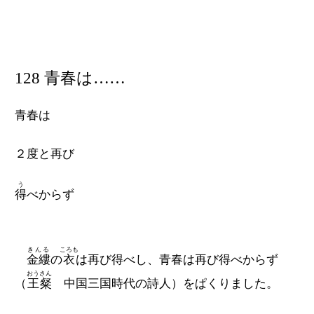
128 青春は……
青春は
２度と再び
う
得
べからず
きんる
ころも
金縷
の
衣
は再び得べし、青春は再び得べからず
おうさん
（
王粲
中国三国時代の詩人）をぱくりました。