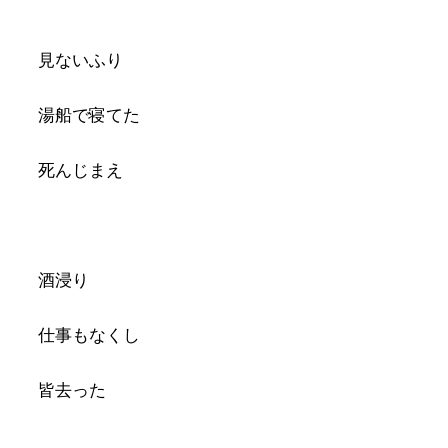
︎
見ないふり
湯船で寝てた
死んじまえ
︎
酒浸り
仕事もなくし
皆去った
︎