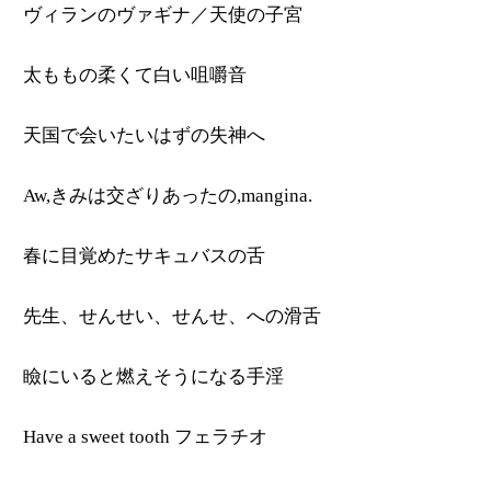
ヴィランのヴァギナ／天使の子宮
太ももの柔くて白い咀嚼音
天国で会いたいはずの失神へ
Aw,きみは交ざりあったの,mangina.
春に目覚めたサキュバスの舌
先生、せんせい、せんせ、への滑舌
瞼にいると燃えそうになる手淫
Have a sweet tooth フェラチオ