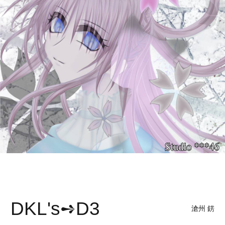
DKL's➺D3
滄州 錺