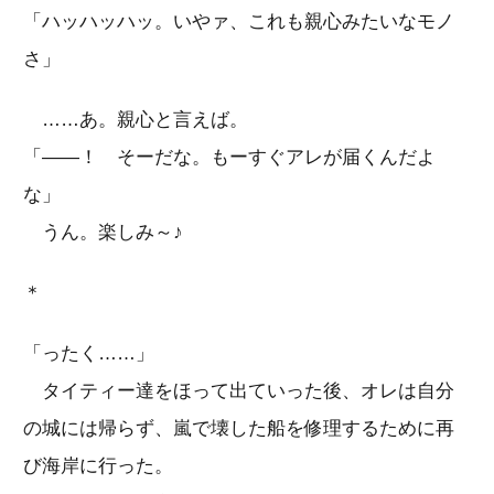
「ハッハッハッ。いやァ、これも親心みたいなモノ
さ」
……あ。親心と言えば。
「――！ そーだな。もーすぐアレが届くんだよ
な」
うん。楽しみ～♪
＊
「ったく……」
タイティー達をほって出ていった後、オレは自分
の城には帰らず、嵐で壊した船を修理するために再
び海岸に行った。