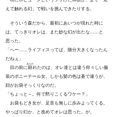
えて触れる幻」で戦いを挑んできたりする。
そういう森だから、最初にあいつが現れた時に
は。てっきりオレは、また妙な幻が出たな……と
思った。
「へー……ライフィスってば、随分大きくなったん
だねぇ」
あらわ
目の前に
顕
れたのは、オレ達とは違う仰々しい服
装のポニーテール女。しかも髪の色は蒼で違うが、
顔がお袋そっくりなのだ。
「ちょっと～。何で黙りこくるワケー？」
お袋もどき女が、足音も無しに歩みよってくる。
やっぱり幻か、と改めてオレは思った。が。