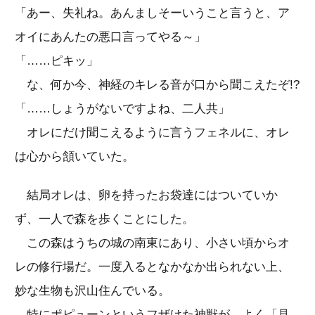
「あー、失礼ね。あんましそーいうこと言うと、ア
オイにあんたの悪口言ってやる～」
「……ピキッ」
な、何か今、神経のキレる音が口から聞こえたぞ!?
「……しょうがないですよね、二人共」
オレにだけ聞こえるように言うフェネルに、オレ
は心から頷いていた。
結局オレは、卵を持ったお袋達にはついていか
ず、一人で森を歩くことにした。
この森はうちの城の南東にあり、小さい頃からオ
レの修行場だ。一度入るとなかなか出られない上、
妙な生物も沢山住んでいる。
特にポピューンというフザけた神獣が、よく「見