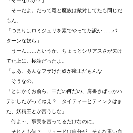
「そーなのか？」
そーだよ。だって竜と魔族は敵対してたも同じだ
もん。
「つまりはロミジュリを素でやってた訳か……パ
ターンな奴ら」
うーん……というか、ちょっとシリアスさが欠け
てた上に、極端だったよ。
「まあ、あんなフザけた奴が魔王だもんな」
そうなの。
「とにかくお前ら、王だの何だの、肩書きばっかハ
デにしたがってねえ？ タイティーとティンクはま
た、妖精王とか言うしな」
何よ～、事実を言ってるだけなのに。
それとも何？ リュードは自分が、そんな重い血