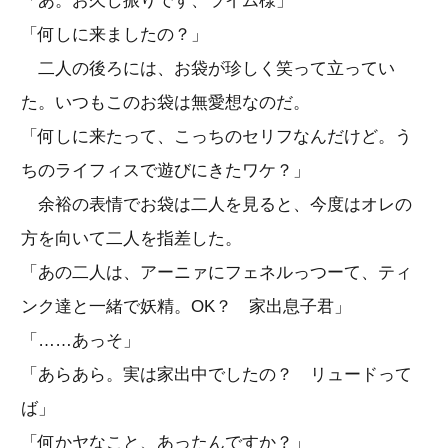
「あ。お久し振りです、ライム様」
「何しに来ましたの？」
二人の後ろには、お袋が珍しく笑って立ってい
た。いつもこのお袋は無愛想なのだ。
「何しに来たって、こっちのセリフなんだけど。う
ちのライフィスで遊びにきたワケ？」
余裕の表情でお袋は二人を見ると、今度はオレの
方を向いて二人を指差した。
「あの二人は、アーニァにフェネルっつーて、ティ
ンク達と一緒で妖精。OK？ 家出息子君」
「……あっそ」
「あらあら。実は家出中でしたの？ リュードって
ば」
「何かヤなこと、あったんですか？」