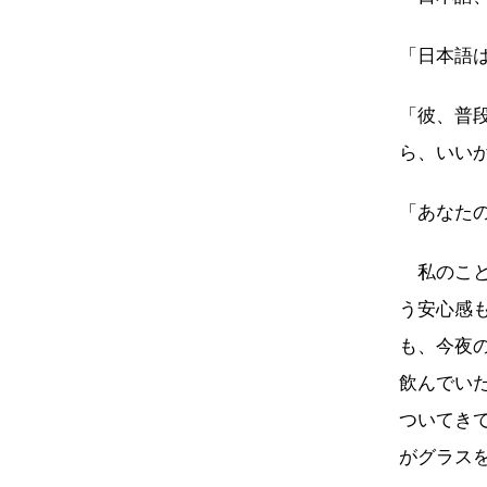
「日本語
「彼、普
ら、いい
「あなた
私のこと
う安心感
も、今夜
飲んでい
ついてき
がグラス