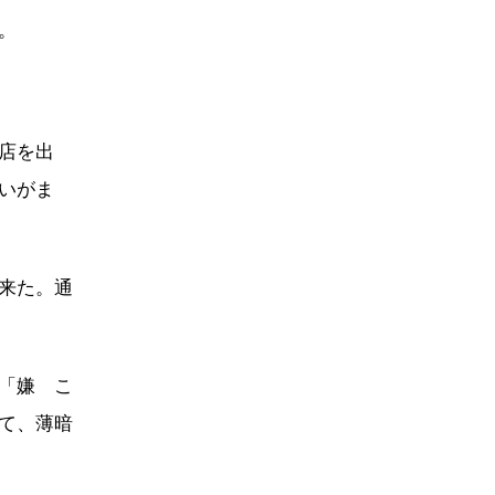
。
店を出
いがま
来た。通
「嫌 こ
て、薄暗