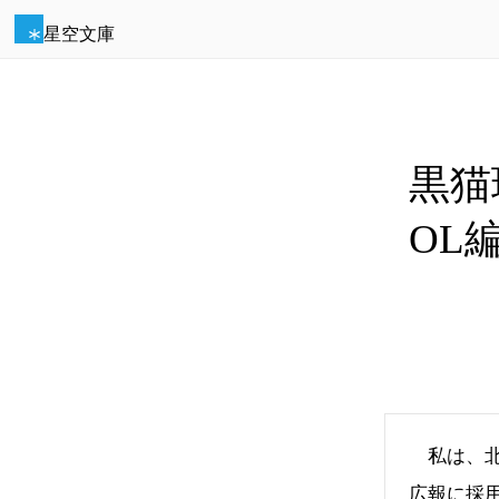
星空文庫
黒猫
OL
私は、北
広報に採