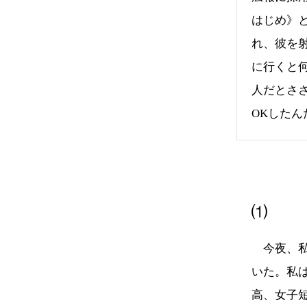
はじめ》
れ、彼を
に行くと
人だとさ
OKした
⑴
今夜、私
いた。私
高、女子