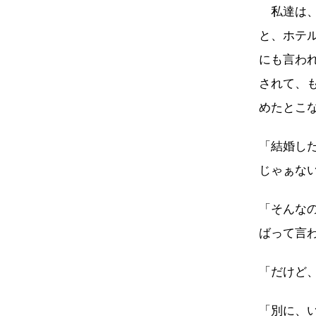
私達は、
と、ホテ
にも言わ
されて、
めたとこ
「結婚し
じゃぁな
「そんな
ばって言
「だけど
「別に、