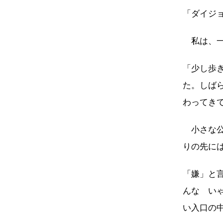
「ダイジ
私は、一
「少し歩
た。しば
わってき
小さな公
りの先に
「嫌」と
んな い
い入口の