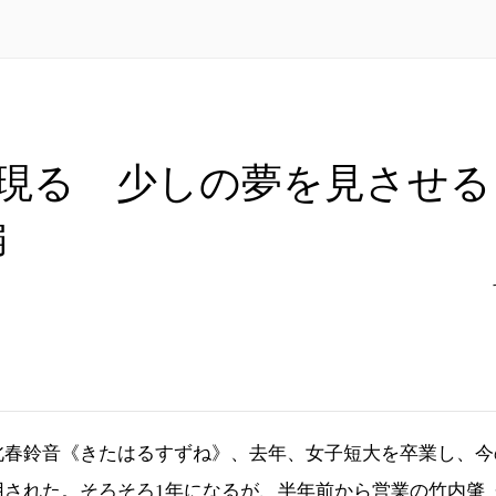
現る 少しの夢を見させ
編
春鈴音《きたはるすずね》、去年、女子短大を卒業し、今
用された。そろそろ1年になるが、半年前から営業の竹内肇