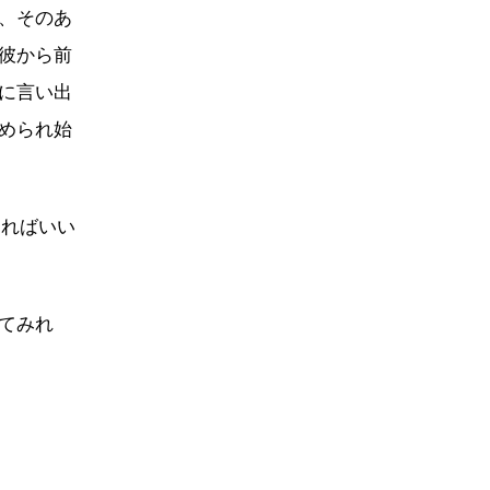
、そのあ
彼から前
に言い出
められ始
すればいい
てみれ