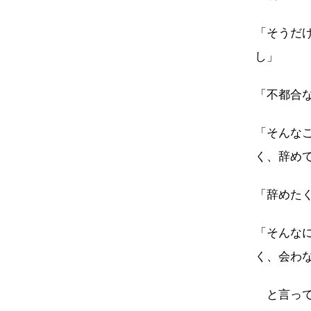
「そうだ
し」
「不都合
「そんな
く、辞め
「辞めた
「そんな
く、会わ
と言って