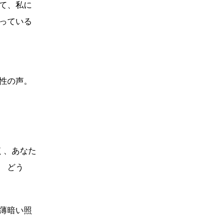
て、私に
っている
性の声。
く、あなた
 どう
薄暗い照