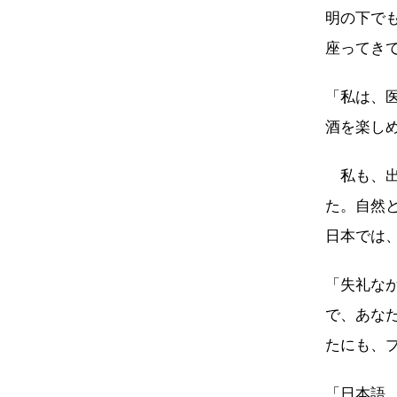
明の下で
座ってき
「私は、
酒を楽し
私も、出
た。自然
日本では
「失礼な
で、あな
たにも、
「日本語