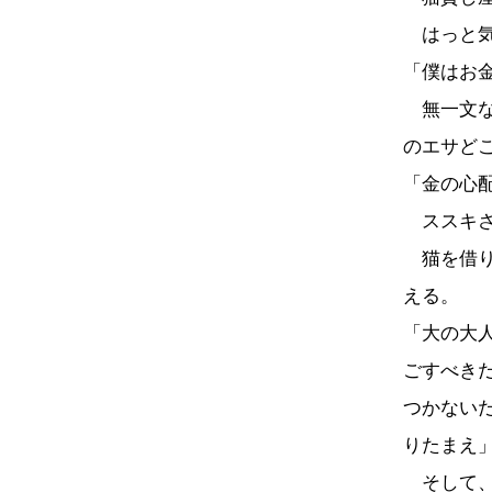
はっと気
「僕はお
無一文な
のエサど
「金の心
ススキさ
猫を借り
える。
「大の大
ごすべき
つかない
りたまえ
そして、