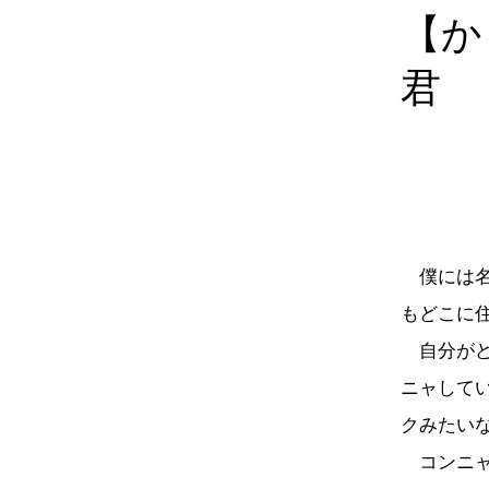
【か
君
僕には名
もどこに
自分がど
ニャして
クみたい
コンニャ