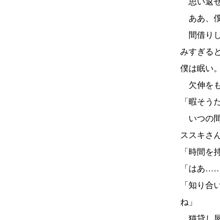
思い返せ
ああ、僕
間借りし
みすぎる
僕は眠い
欠伸をも
「暇そう
いつの間
ススキさ
「時間を
「はあ…
「知り合
ね」
猫貸し屋