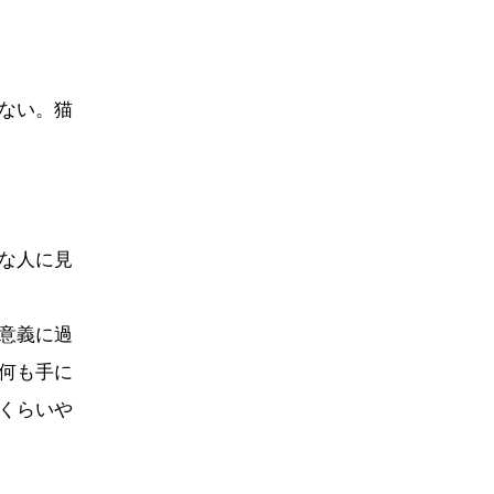
ない。猫
な人に見
意義に過
何も手に
くらいや