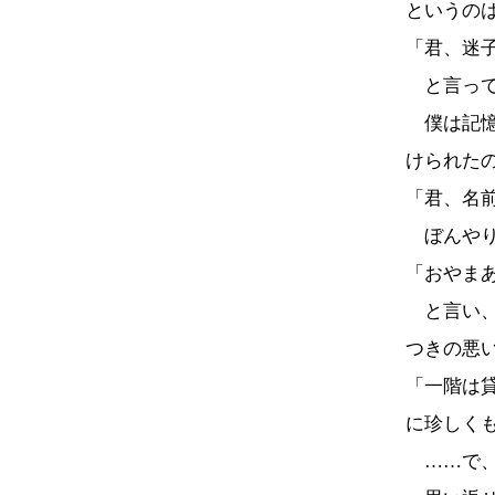
というの
「君、迷
と言って
僕は記憶
けられた
「君、名
ぼんやり
「おやま
と言い、
つきの悪
「一階は
に珍しく
……で、