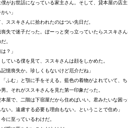
は僕がお世話になっている家主さん。そして、貸本屋の店主
子かい」
、ススキさんに拾われたのはつい先日だ。
喪失で迷子だった。ぼーっと突っ立っていたらススキさん
のだ。
前は？」
している僕を見て、ススキさんは顔をしかめた。
あ記憶喪失か。珍しくもないけど厄介だね」
「ふむ」と顎に手をそえる。藍色の着物がよれていて、ち
い男。それがススキさんを見た第一印象だった。
貸本屋で、二階は下宿屋だから住めばいい。君みたいな困っ
もない。遠慮する必要も理由もない。ということで住め」
今に至っているわけだ。