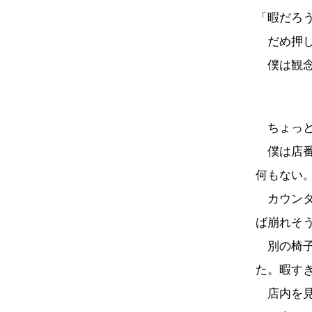
「暇だろ
だめ押し
僕は観念
ちょっと
僕は店番
何もない
カウンタ
ば崩れそ
別の椅子
た。暇す
店内を見