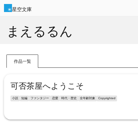
星空文庫
まえるるん
作品一覧
可否茶屋へようこそ
小説
短編
ファンタジー
恋愛
時代・歴史
全年齢対象
Copyrighted