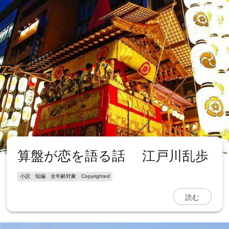
算盤が恋を語る話 江戸川乱歩
小説
短編
全年齢対象
Copyrighted
読む