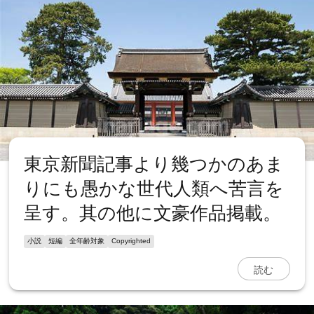
東京新聞記事より幾つかのあま
りにも愚かな世代人類へ苦言を
呈す。其の他に文豪作品掲載。
小説
短編
全年齢対象
Copyrighted
読む