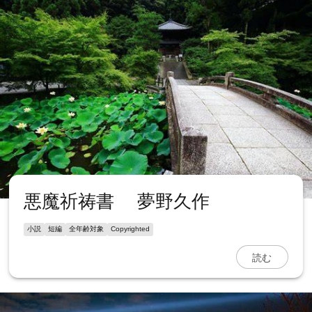
悪魔祈祷書 夢野久作
小説
短編
全年齢対象
Copyrighted
読む