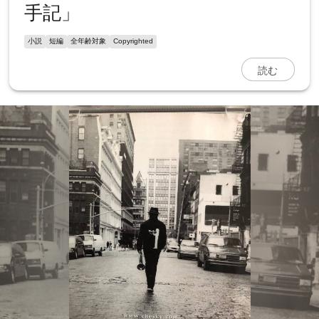
手記」
小説
短編
全年齢対象
Copyrighted
読む