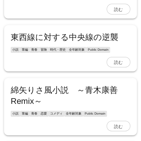
読む
東西線に対する中央線の逆襲
小説
掌編
青春
冒険
時代・歴史
全年齢対象
Public Domain
読む
綿矢りさ風小説 ～青木康善
Remix～
小説
掌編
青春
恋愛
コメディ
全年齢対象
Public Domain
読む