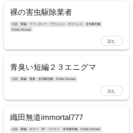
裸の害虫駆除業者
小説
掌編
ファンタジー
アクション
サスペンス
全年齢対象
Public Domain
読む
青臭い短編２３エニグマ
小説
掌編
青春
全年齢対象
Public Domain
読む
織田無道immortal777
小説
掌編
ホラー
SF
コメディ
全年齢対象
Public Domain