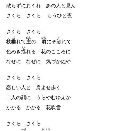
散らずにおくれ あの人と見ん
さくら さくら もうひと夜
さくら さくら
しだ
ぬし
かた
ふ
枝垂
れて
主
の
肩
にぞ
触
れて
ゆ
色めき
揺
れる 花のこころに
なぜに なぜに 気づかぬや
さくら さくら
恋しい人と 肩よせ歩く
二人の顔に うらやむゆえか
かかる かかる 花吹雪
さくら さくら
かぎ
おうせ