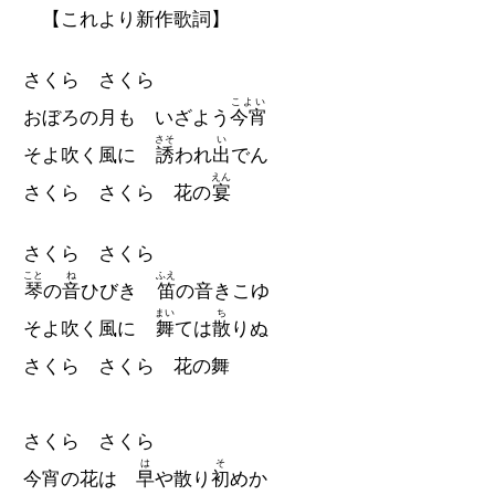
【これより新作歌詞】
さくら さくら
こよい
おぼろの月も いざよう
今宵
さそ
い
そよ吹く風に
誘
われ
出
でん
えん
さくら さくら 花の
宴
さくら さくら
こと
ね
ふえ
琴
の
音
ひびき
笛
の音きこゆ
まい
ち
そよ吹く風に
舞
ては
散
りぬ
さくら さくら 花の舞
さくら さくら
は
そ
今宵の花は
早
や散り
初
めか