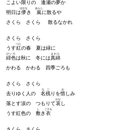
こよい
限
りの
逢瀬
の夢か
はかな
あらし
明日は
儚
き
嵐
に散るや
さくら さくら 散るなかれ
さくら さくら
べに
うす
紅
の春 夏は緑に
ひいろ
まわた
緋色
は秋に 冬には
真綿
かわる かわる 四季ごろも
さくら さくら
なご
お
去りゆく人の
名残
りを
惜
しみ
かな
落とす涙の つもりて
哀
し
し
ごろも
うす紅色の
敷
き
衣
さくら さくら