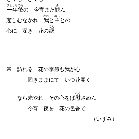
ひととせのち
み
一年後
の 今宵また
観
ん
われ
ぬし
悲しむなかれ
我
と
主
との
えん
心に 深き 花の
縁
🌸 訪れる 花の季節も我が心
固きままにて いつ花開く
なぐ
なら来やれ その心をば
慰
さめん
今宵一夜を 花の色香で
（いずみ）