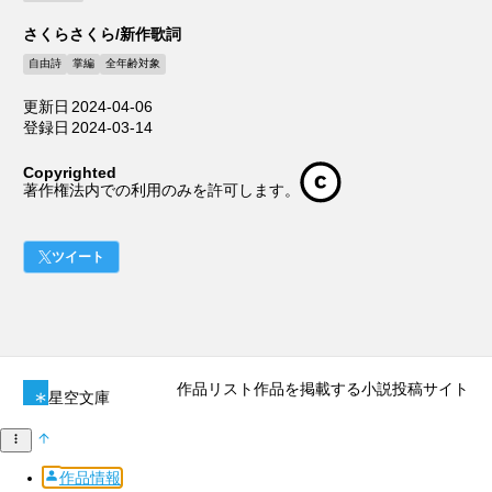
さくらさくら/新作歌詞
自由詩
掌編
全年齢対象
更新日
2024-04-06
登録日
2024-03-14
Copyrighted
著作権法内での利用のみを許可します。
ツイート
作品リスト
作品を掲載する
小説投稿サイト
星空文庫
作品情報