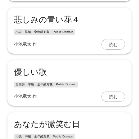
悲しみの青い花４
小説
掌編
全年齢対象
Public Domain
読む
小池竜太
作
優しい歌
自由詩
掌編
全年齢対象
Public Domain
読む
小池竜太
作
あなたが微笑む日
小説
中編
全年齢対象
Public Domain