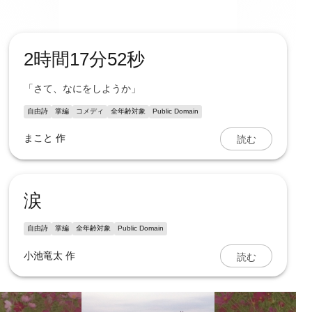
2時間17分52秒
「さて、なにをしようか」
自由詩
掌編
コメディ
全年齢対象
Public Domain
読む
まこと
作
涙
自由詩
掌編
全年齢対象
Public Domain
読む
小池竜太
作