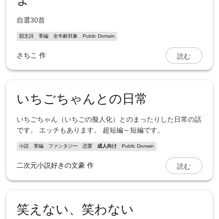
自選30首
韻文詩
掌編
全年齢対象
Public Domain
読む
さちこ
作
いちごちゃんとの日常
いちごちゃん（いちごの擬人化）とのまったりした日常の話
です。 エッチもあります。 超短編～短編です。
小説
掌編
ファンタジー
恋愛
成人向け
Public Domain
読む
二次元小説好きの文豪
作
笑えない、笑わない