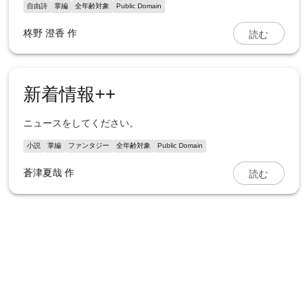
自由詩
掌編
全年齢対象
Public Domain
読む
柊野 澄香
作
新着情報++
ニュースをしてください。
小説
掌編
ファンタジー
全年齢対象
Public Domain
読む
蒼津夏哉
作