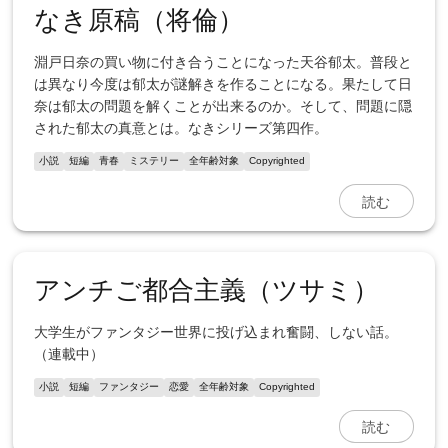
なき原稿（将倫）
淵戸日奈の買い物に付き合うことになった天谷郁太。普段と
は異なり今度は郁太が謎解きを作ることになる。果たして日
奈は郁太の問題を解くことが出来るのか。そして、問題に隠
された郁太の真意とは。なきシリーズ第四作。
小説
短編
青春
ミステリー
全年齢対象
Copyrighted
読む
アンチご都合主義（ツサミ）
大学生がファンタジー世界に投げ込まれ奮闘、しない話。
（連載中）
小説
短編
ファンタジー
恋愛
全年齢対象
Copyrighted
読む