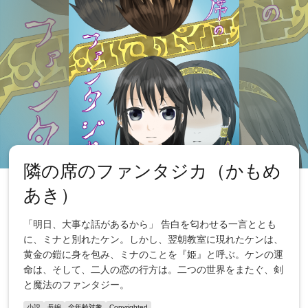
隣の席のファンタジカ（かもめ
あき）
「明日、大事な話があるから」 告白を匂わせる一言ととも
に、ミナと別れたケン。しかし、翌朝教室に現れたケンは、
黄金の鎧に身を包み、ミナのことを『姫』と呼ぶ。ケンの運
命は、そして、二人の恋の行方は。二つの世界をまたぐ、剣
と魔法のファンタジー。
小説
長編
全年齢対象
Copyrighted