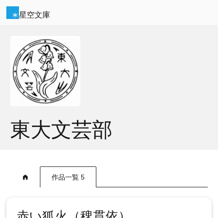
星空文庫
東大文芸部
作品一覧 5
赤い狐火（稗貫依）