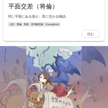
平面交差（将倫）
同じ平面にある道が、歪に交わる物語。
小説
掌編
青春
全年齢対象
Copyrighted
読む