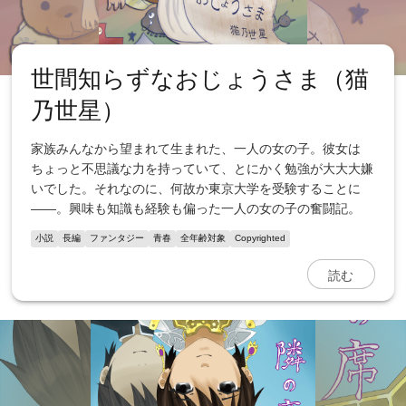
世間知らずなおじょうさま（猫
乃世星）
家族みんなから望まれて生まれた、一人の女の子。彼女は
ちょっと不思議な力を持っていて、とにかく勉強が大大大嫌
いでした。それなのに、何故か東京大学を受験することに
――。興味も知識も経験も偏った一人の女の子の奮闘記。
小説
長編
ファンタジー
青春
全年齢対象
Copyrighted
読む