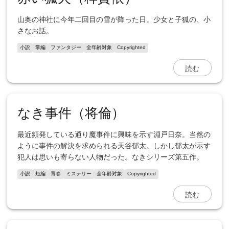
山奥の神社に今年二回目の雪が降った日。少女と子狐の、小
さなお話。
小説
掌編
ファンタジー
全年齢対象
Copyrighted
読む
なき事件（将倫）
最近頻発している通り魔事件に興味を示す淵戸日奈。当然の
ように事件の解決を求められる天谷郁太。しかし郁太が示す
犯人は思いも寄らない人物だった。なきシリーズ第五作。
小説
短編
青春
ミステリー
全年齢対象
Copyrighted
読む