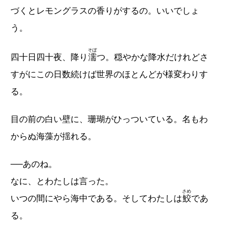
づくとレモングラスの香りがするの。いいでしょ
う。
そぼ
四十日四十夜、降り
濡
つ。穏やかな降水だけれどさ
すがにこの日数続けば世界のほとんどが様変わりす
る。
目の前の白い壁に、珊瑚がひっついている。名もわ
からぬ海藻が揺れる。
──あのね。
なに、とわたしは言った。
さめ
いつの間にやら海中である。そしてわたしは
鮫
であ
る。