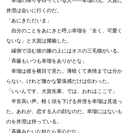
幸瑠の帰りを待っている人――幸瑠の兄、大賀に
井澄は会いに行くのだ。
「あにきただいま」
自分のことをあにきと呼ぶ幸瑠を「全く、可愛く
ないな」と大賀は揶揄した。
縁側で涼む彼の膝の上にはオスの三毛猫がいる。
「斉藤もいつも幸瑠をありがとな」
幸瑠は彼を横目で見た。薄暗くて表情までは分か
らない。けれど微かな緊張感だけは伝わった。
「いいんです、大賀先輩。では、おれはここで」
半音高い声。軽く頭を下げる井澄を幸瑠は見送っ
た。あれが、恋する人の顔なのだ。幸瑠にはないも
のを井澄は持っている。
「斉藤みたいな奴なら安心だな」