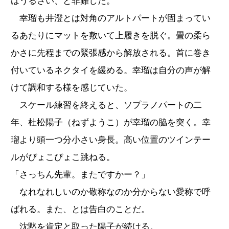
はうるさい、と非難した。
幸瑠も井澄とは対角のアルトパートが固まってい
るあたりにマットを敷いて上履きを脱ぐ。畳の柔ら
かさに先程までの緊張感から解放される。首に巻き
付いているネクタイを緩める。幸瑠は自分の声が解
けて調和する様を感じていた。
スケール練習を終えると、ソプラノパートの二
年、杜松陽子（ねずようこ）が幸瑠の脇を突く。幸
瑠より頭一つ分小さい身長。高い位置のツインテー
ルがぴょこぴょこ跳ねる。
「さっちん先輩。またですかー？」
なれなれしいのか敬称なのか分からない愛称で呼
ばれる。また、とは告白のことだ。
沈黙を肯定と取った陽子が続ける。