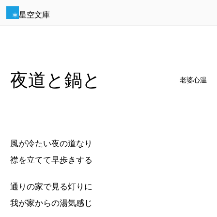
星空文庫
夜道と鍋と
老婆心温
風が冷たい夜の道なり
襟を立てて早歩きする
通りの家で見る灯りに
我が家からの湯気感じ