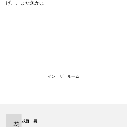
げ、、また魚かよ
イン ザ ルーム
花野 尋
花