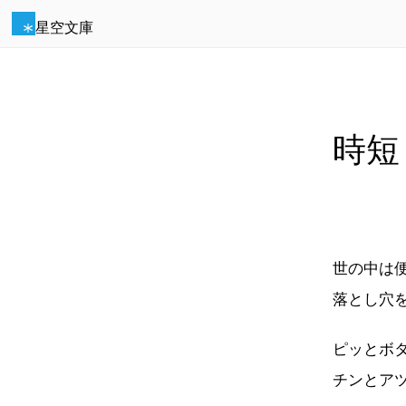
星空文庫
時短
世の中は
落とし穴
ピッとボ
チンとア