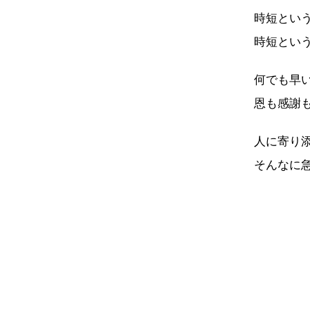
時短とい
時短とい
何でも早
恩も感謝
人に寄り
そんなに