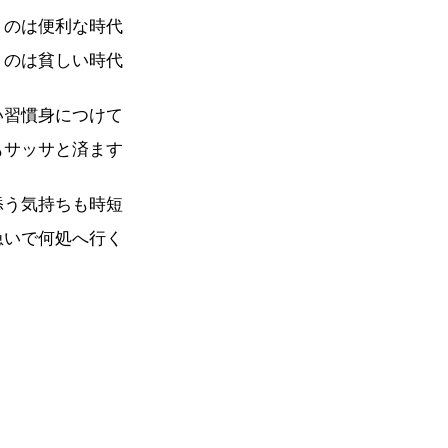
うのは便利な時代
うのは貧しい時代
い習慣身につけて
もサッサと済ます
添う気持ちも時短
急いで何処へ行く