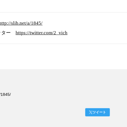
http://slib.net/a/1845/
ッター
https://twitter.com/2_vich
1845/
ツイート