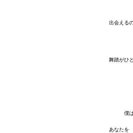
出会える
舞踏がひ
無音
僕
あなたを