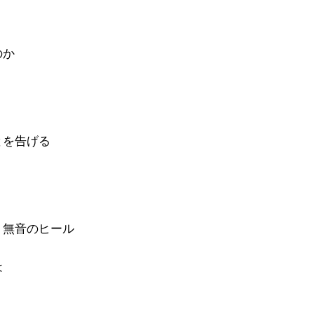
のか
とを告げる
のヒール
は