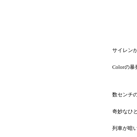
サイレン
Color
数センチ
奇妙なひ
列車が暗