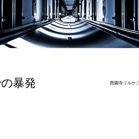
orの暴発
西園寺リルケ