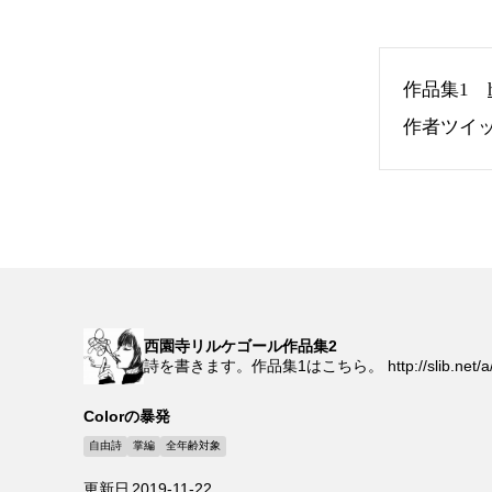
作品集1
作者ツイ
西園寺リルケゴール作品集2
詩を書きます。作品集1はこちら。 http://slib.net/a/
Colorの暴発
自由詩
掌編
全年齢対象
更新日
2019-11-22