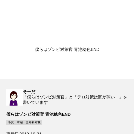
僕らはゾンビ対策官 青池穂色END
そーだ
「僕らはゾンビ対策官」と「テロ対策は闇が深い！」を
書いています
僕らはゾンビ対策官 青池穂色END
小説
掌編
全年齢対象
更新日
2019-10-31