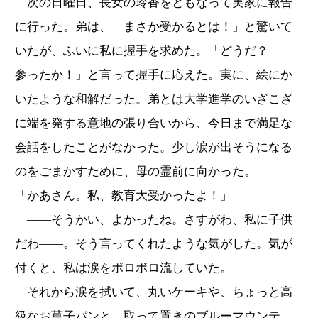
次の日曜日、長女の玲香をともなって実家に報告
に行った。弟は、「まさか受かるとは！」と驚いて
いたが、ふいに私に握手を求めた。「どうだ？
参ったか！」と言って握手に応えた。実に、絵にか
いたような和解だった。弟とは大学進学のいざこざ
に端を発する意地の張り合いから、今日まで満足な
会話をしたことがなかった。少し涙が出そうになる
のをごまかすために、母の霊前に向かった。
「かあさん。私、教育大受かったよ！」
――そうかい、よかったね。さすがわ、私に子供
だわ――。そう言ってくれたような気がした。気が
付くと、私は涙をボロボロ流していた。
それから涙を拭いて、丸いケーキや、ちょっと高
級なお菓子パンと、取って置きのブルーマウンテ