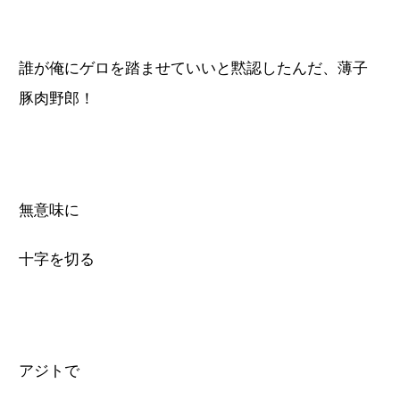
誰が俺にゲロを踏ませていいと黙認したんだ、薄子
豚肉野郎！
無意味に
十字を切る
アジトで