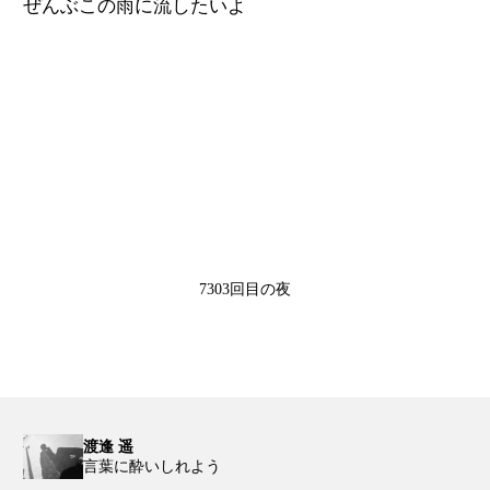
ぜんぶこの雨に流したいよ
7303回目の夜
渡逢 遥
言葉に酔いしれよう