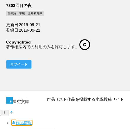
7303回目の夜
自由詩
掌編
全年齢対象
更新日
2019-09-21
登録日
2019-09-21
Copyrighted
著作権法内での利用のみを許可します。
ツイート
作品リスト
作品を掲載する
小説投稿サイト
星空文庫
作品情報