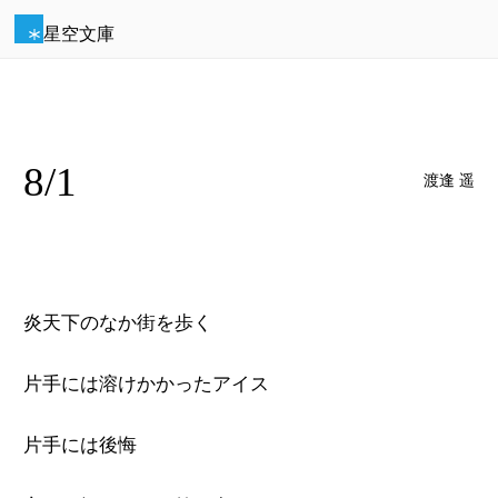
星空文庫
8/1
渡逢 遥
炎天下のなか街を歩く
片手には溶けかかったアイス
片手には後悔