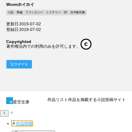
Wormホイホイ
小説
掌編
ファンタジー
ミステリー
SF
全年齢対象
更新日
2019-07-02
登録日
2019-07-02
Copyrighted
著作権法内での利用のみを許可します。
ツイート
作品リスト
作品を掲載する
小説投稿サイト
星空文庫
作品情報