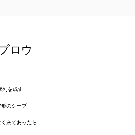
プロウ
隊列を成す
定形のシープ
なく灰であったら