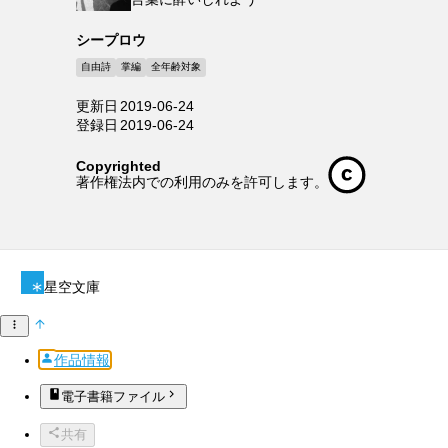
シープロウ
自由詩
掌編
全年齢対象
更新日
2019-06-24
登録日
2019-06-24
Copyrighted
著作権法内での利用のみを許可します。
星空文庫
作品情報
電子書籍ファイル
共有