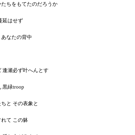
かたちをもてたのだろうか
蔓延はせず
うあなたの背中
 逢瀬必ず叶へんとす
黒緑troop
ちと その表象と
れて この躰