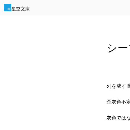
星空文庫
シー
列を成す 
歪灰色不
灰色では