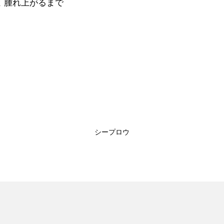
 腫れ上がるまで
シープロウ