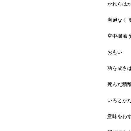
かれらは
満遍なく 
空中揺蕩
おもい
功を成さば
死んだ積乱 
いろとかた
意味をわす