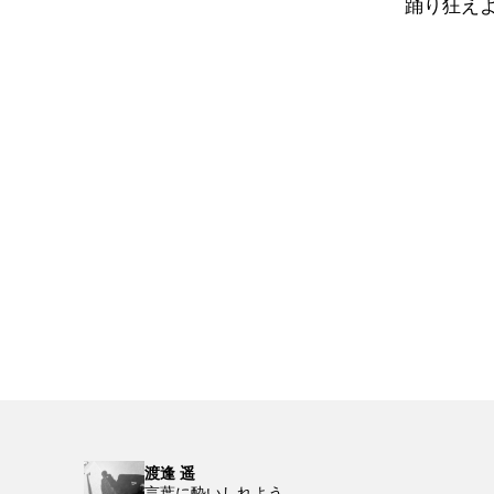
踊り狂えよ
渡逢 遥
言葉に酔いしれよう