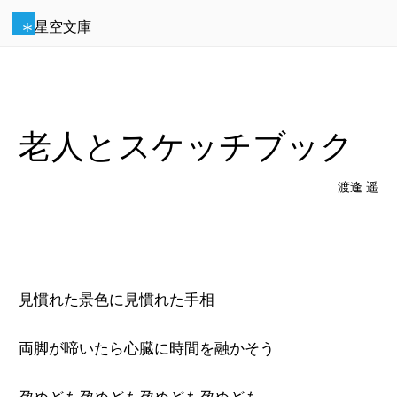
星空文庫
老人とスケッチブック
渡逢 遥
見慣れた景色に見慣れた手相
両脚が啼いたら心臓に時間を融かそう