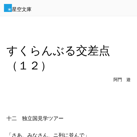
星空文庫
すくらんぶる交差点
（１２）
阿門 遊
十二 独立国見学ツアー
「さあ、みなさん、ニ列に並んで」