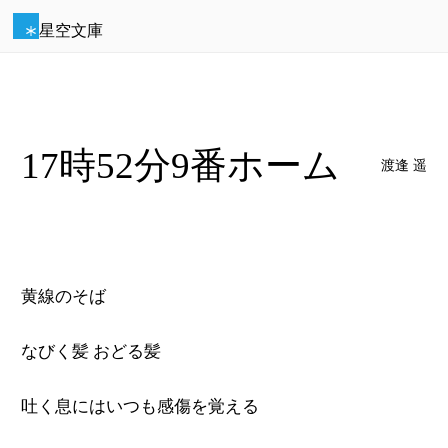
星空文庫
17時52分9番ホーム
渡逢 遥
黄線のそば
なびく髪 おどる髪
吐く息にはいつも感傷を覚える