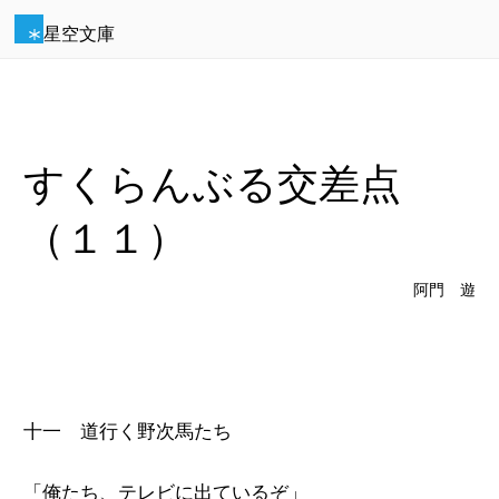
星空文庫
すくらんぶる交差点
（１１）
阿門 遊
十一 道行く野次馬たち
「俺たち、テレビに出ているぞ」