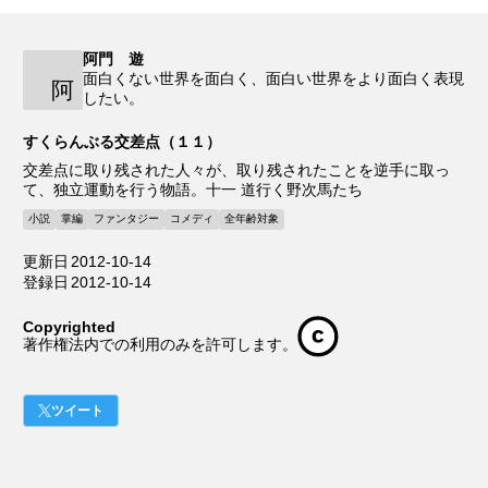
阿門 遊
面白くない世界を面白く、面白い世界をより面白く表現
阿
したい。
すくらんぶる交差点（１１）
交差点に取り残された人々が、取り残されたことを逆手に取っ
て、独立運動を行う物語。十一 道行く野次馬たち
小説
掌編
ファンタジー
コメディ
全年齢対象
更新日
2012-10-14
登録日
2012-10-14
Copyrighted
著作権法内での利用のみを許可します。
ツイート