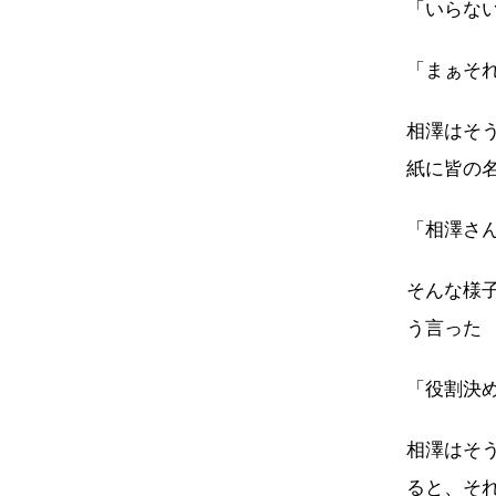
「いらな
「まぁそ
相澤はそ
紙に皆の
「相澤さ
そんな様
う言った
「役割決
相澤はそ
ると、そ