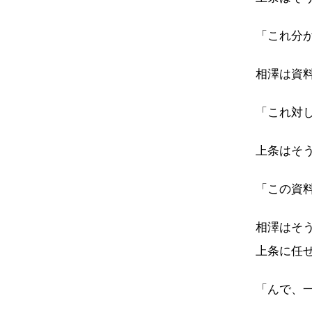
「これ分
相澤は資
「これ対
上条はそ
「この資
相澤はそ
上条に任
「んで、