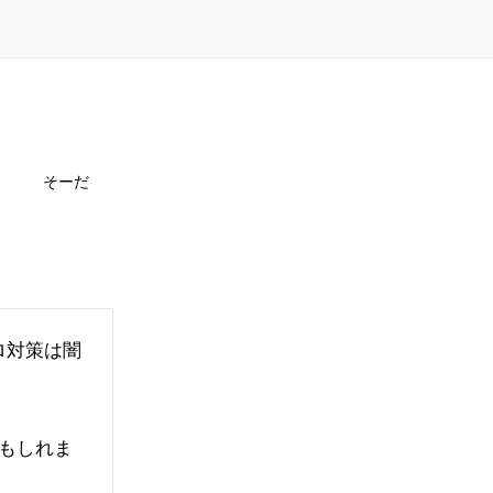
そーだ
ロ対策は闇
もしれま