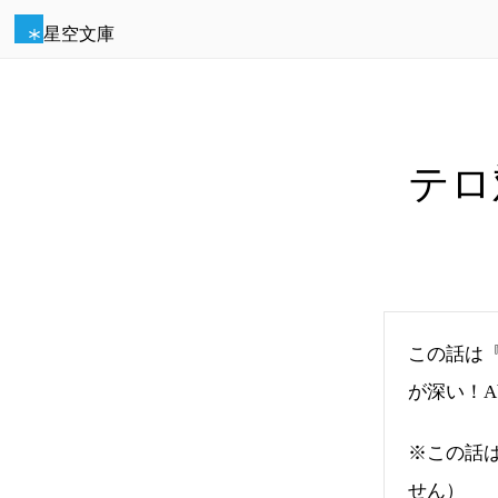
星空文庫
テロ
この話は『
が深い！A
※この話
せん）