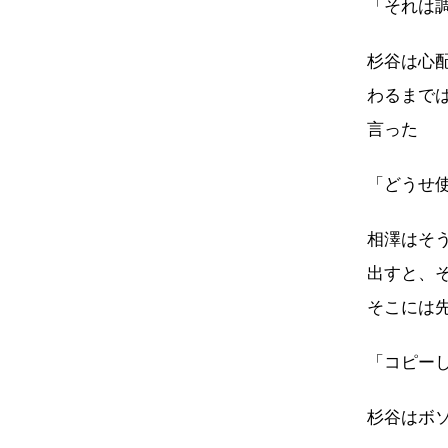
「それは
杉谷は心
わるまで
言った
「どうせ
相澤はそ
出すと、
そこには
「コピー
杉谷はボ