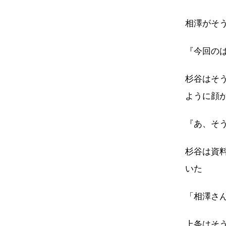
相澤がそ
『今回の
杉谷はそ
ように顔
『あ、そ
杉谷は資
いた
「相澤さ
上条はそ