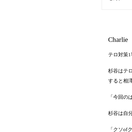
Charlie
テロ対策1
杉谷はテ
すると相
「今回の
杉谷は自
「クソof