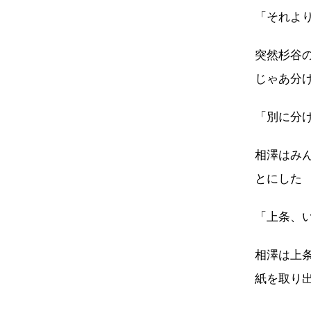
「それよ
突然杉谷
じゃあ分
「別に分
相澤はみ
とにした
「上条、
相澤は上
紙を取り