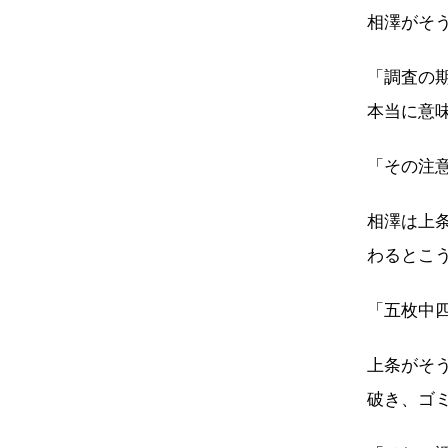
相澤がそ
「調査の
本当に意
「その注
相澤は上
わるとこ
「五枚中
上条がそ
破き、ゴ