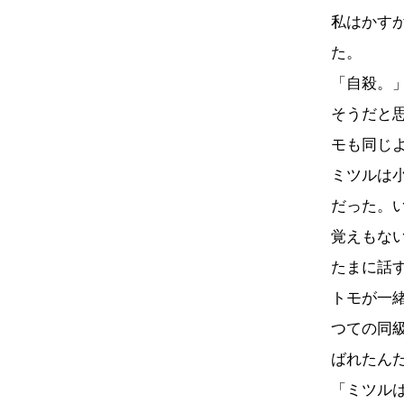
私はかす
た。
「自殺。
そうだと
モも同じ
ミツルは
だった。
覚えもな
たまに話
トモが一
つての同
ばれたん
「ミツル