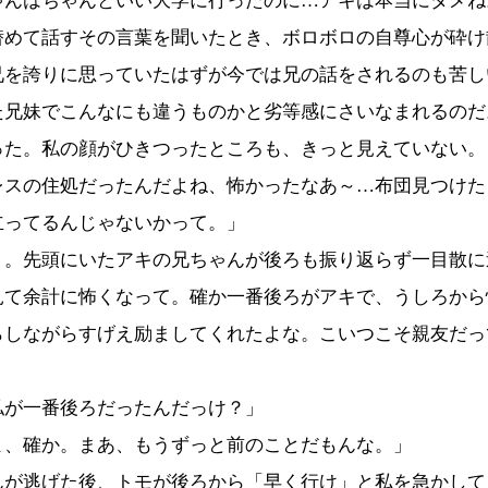
ゃんはちゃんといい大学に行ったのに…アキは本当にダメね
潜めて話すその言葉を聞いたとき、ボロボロの自尊心が砕け
兄を誇りに思っていたはずが今では兄の話をされるのも苦し
た兄妹でこんなにも違うものかと劣等感にさいなまれるのだ
った。私の顔がひきつったところも、きっと見えていない。
レスの住処だったんだよね、怖かったなあ～…布団見つけた
立ってるんじゃないかって。」
う。先頭にいたアキの兄ちゃんが後ろも振り返らず一目散に
見て余計に怖くなって。確か一番後ろがアキで、うしろから
らしながらすげえ励ましてくれたよな。こいつこそ親友だっ
私が一番後ろだったんだっけ？」
よ、確か。まあ、もうずっと前のことだもんな。」
んが逃げた後、トモが後ろから「早く行け」と私を急かして