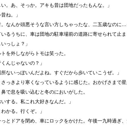
しい。あ、そっか。アキも昔は団地だったもんな。」
ゃ昔ね。」
昔。なんか頭悪そうな言い方しちゃったな、二五歳なのに…
ているうちに、車は団地の駐車場前の道路に寄せられて止ま
しいっしょ？」
ルトを外しながらトモは笑った。
行くんじゃないの？」
場所ないっぽいんだよね。すぐだから歩いていこうぜ。」
とさっきより寒くなっているように感じた。おかげさまで星
。鼻で息を吸い込むと冬のにおいがした。
おいする。私これ大好きなんだ。」
とわかる。行くぞ。」
ンっとドアを閉め、車にロックをかけた。午後一九時過ぎ、