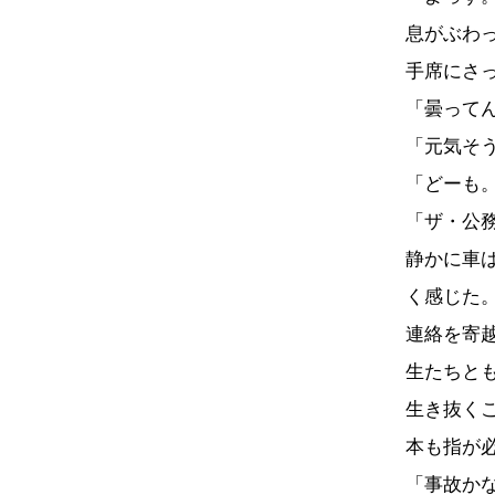
息がぶわ
手席にさ
「曇って
「元気そ
「どーも
「ザ・公
静かに車
く感じた
連絡を寄
生たちと
生き抜く
本も指が
「事故か