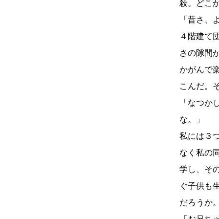
殺。どこ
「昔さ、
４階建て
さの隙間
かがんで
こんだ。
「なつか
な。」
私には３
なく私の
学し、そ
ぐ子供も
だろうか