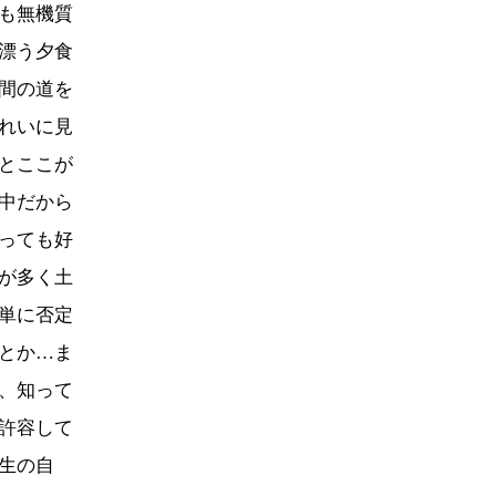
も無機質
漂う夕食
間の道を
れいに見
とここが
中だから
っても好
が多く土
単に否定
とか…ま
、知って
許容して
生の自