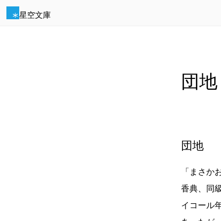
星空文庫
団地
団地
「まさか
香典、同
イコール