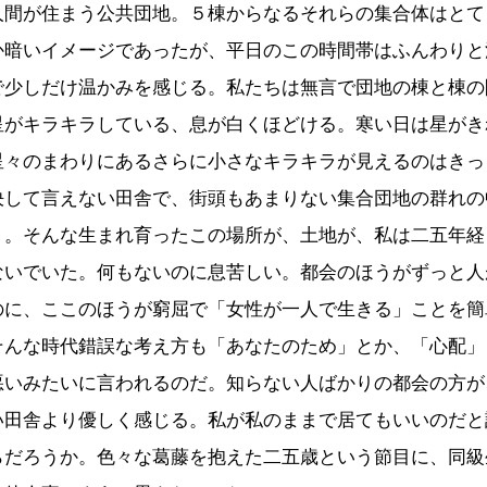
人間が住まう公共団地。５棟からなるそれらの集合体はとて
か暗いイメージであったが、平日のこの時間帯はふんわりと
で少しだけ温かみを感じる。私たちは無言で団地の棟と棟の
星がキラキラしている、息が白くほどける。寒い日は星がき
星々のまわりにあるさらに小さなキラキラが見えるのはきっ
決して言えない田舎で、街頭もあまりない集合団地の群れの
う。そんな生まれ育ったこの場所が、土地が、私は二五年経
ないでいた。何もないのに息苦しい。都会のほうがずっと人
のに、ここのほうが窮屈で「女性が一人で生きる」ことを簡
そんな時代錯誤な考え方も「あなたのため」とか、「心配」
悪いみたいに言われるのだ。知らない人ばかりの都会の方が
い田舎より優しく感じる。私が私のままで居てもいいのだと
らだろうか。色々な葛藤を抱えた二五歳という節目に、同級