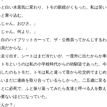
っと白い水蒸気に変わり、トモの眼鏡がくもった。私は笑い
っと乗り込む。
んじゃん。おひさ。」
うじゃん。何より。」
。白のハイブリットカーって、ザ・公務員ってかんじするわ
務員だからな。」
は走り出す。シートはまだ冷たいが、一度外に出たからか車
。トモというのは私の小学校時代からの幼馴染であった。今
越したのもトモだ。トモは私と違って昔から社交的でまじめ
もいまだに連絡を取り合っているらしかった。二五歳に至る
ことに必死で、ふと振り返ってみたら友達と呼べる人を数え
必要ないほどになっていた。
なんか？」