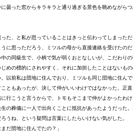
かに曇った窓からキラキラと通り過ぎる景色を眺めながらつ
」
思った、と私が思っていることはきっと伝わってしまっただ
ように思っただろう、ミツルの母から直接連絡を受けたのだ
小中の同級生で、小柄で気が弱くおとなしいが、こだわりの
いじめの標的にされやすく、それに加担したことはないもの
い。以前私は団地に住んでおり、ミツルも同じ団地に住んで
すこともあったが、決して仲がいいわけではなかった。正直
緒に行こうと言うからで、トモもそこまで仲がよかったわけ
級生の葬儀に一人で出向くことに抵抗があったようだった。
だろうね、という疑問は言葉にしたらいけない気がした。
はまだ団地に住んでたの？」