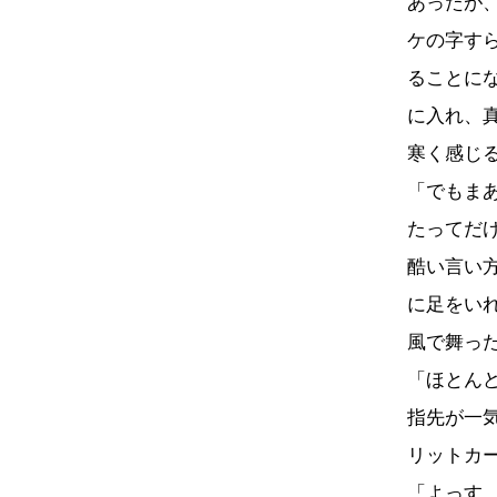
あったが
ケの字す
ることに
に入れ、
寒く感じ
「でもま
たってだ
酷い言い
に足をい
風で舞っ
「ほとん
指先が一
リットカ
「よっす