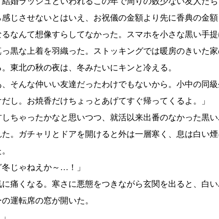
、結婚ラッシュといわれるこの年で周りの数少ない友人たち
ら感じさせないとはいえ、お祝儀の金額より先に香典の金額
なるなんて想像すらしてなかった。スマホを小さな黒い手提
真っ黒な上着を羽織った。ストッキングでは暖房のきいた家
る。東北の秋の夜は、冬みたいにキンと冷える。
あ、そんな仲いい友達だったわけでもないから。小中の同級
けだし。お焼香だけちょっとあげてすぐ帰ってくるよ。」
方しちゃったかなと思いつつ、就活以来出番のなかった黒い
れた。ガチャリとドアを開けると外は一層寒く、息は白い煙
た。
ど冬じゃねえか～…！」
気に痛くなる。寒さに悪態をつきながら玄関を出ると、白い
ーの運転席の窓が開いた。
。」