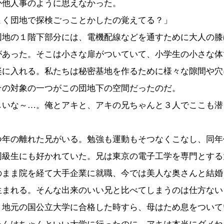
か他人事のように思えなかった。
よく団地で探検ごっことかしたの覚えてる？」
団地の１階下部分には、電機配線などを通すために大人の膝
があった。そこは小さな扉がついていて、小学生の小さな体
楽に入れる。私たちは秘密基地を作るために様々な隙間や穴
その対象の一つがこの団地下の空間だったのだ。
しいな～…。俺とアキと、アキの兄ちゃんと３人でここも潜
つ年の離れた兄がいる。勉強も運動もそつなくこなし、同年
同級生にも好かれていた。兄は東京の電子工学を専門とする
のまま院を経て大手企業に就職、今では美人な奥さんと結婚
生まれる。そんな出来のいい兄と比べてしまうのは仕方ない
。地元の国公立大学に合格した時すら、母はため息をついて