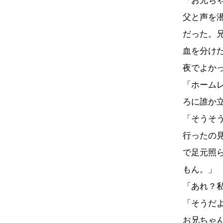
「お兄ち
父と声を
だった。
血を分け
夜でよか
「ホーム
ろに誰か
「そうそ
行ったの
で足元照
もん。」
「あれ？
「そうだ
お兄ちゃ