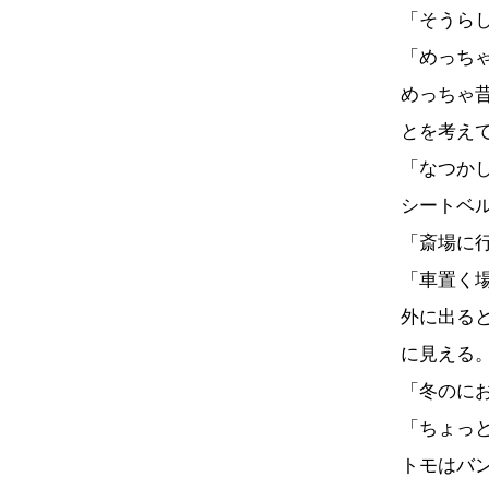
「そうら
「めっち
めっちゃ
とを考え
「なつか
シートベ
「斎場に
「車置く
外に出る
に見える
「冬のに
「ちょっ
トモはバ