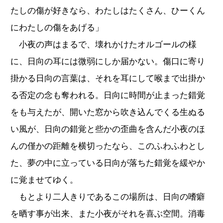
たしの傷が好きなら、わたしはたくさん、ひーくん
にわたしの傷をあげる」
小夜の声はまるで、壊れかけたオルゴールの様
に、日向の耳には微弱にしか届かない。傷口に寄り
掛かる日向の言葉は、それを耳にして喉まで出掛か
る否定の念も奪われる。日向に時間が止まった錯覚
をも与えたが、開いた窓から吹き込んでくる生ぬる
い風が、日向の錯覚と些かの歪曲を含んだ小夜のほ
んの僅かの距離を横切ったなら、このふわふわとし
た、夢の中に立っている日向が落ちた錯覚を緩やか
に覚ませてゆく。
もとより二人きりであるこの場所は、日向の嗜癖
を晒す事が出来、また小夜がそれを喜ぶ空間。消毒