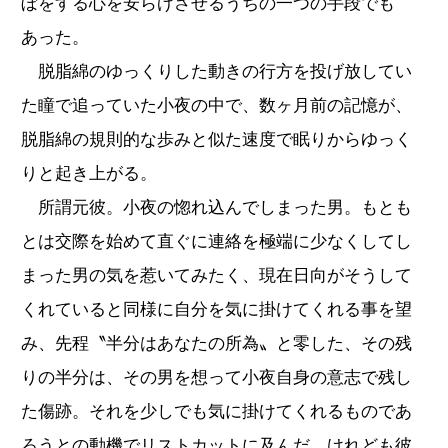
ぼをする心を安らげさせるうちの一つの手段でも
あった。
脱脂綿のゆっくりした動きの行方を投げ放してい
た瞳で追っていた小夜の中で、数ヶ月前の記憶が、
脱脂綿の規則的な歩みと似た速度で眠りからゆっく
りと起き上がる。
所謂元彼。小夜の惚れ込んでしまった男。もとも
とは交際を始めて直ぐに連絡を極端に少なくしてし
まった男の気を惹いてみたく、現在日向がそうして
くれていると同様に自分を気に掛けてくれる事を望
み、先程〝半分はあなたの所為〟と零した、その残
りの半分は、その男を想って小夜自身の意志で残し
た傷跡。それを少しでも気に掛けてくれるものであ
ろうとの動機でリストカットに及んだ。けれども彼