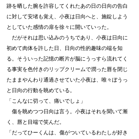
跡を晒した腕を許容してくれたあの日の日向の告白
に対して安堵も覚え、小夜は日向へと、施錠しよう
としていた感情の扉を徐々に開いていった。
だがそれは思い込みのうちであり、小夜は日向に
初めて肉体を許した日、日向の性的趣味の端を知
る。そういった記憶の断片が脳にうっすら流れてく
る事実を色付きのリップクリームで潤った唇を閉じ
たままやんわり通過させていた小夜は、唯々ぼうっ
と日向の行動を眺めている。
「こんなに切って、痛いでしょ」
傷を眺めつつ日向は言う。小夜はそれを聞いて漸
く、唇と目端で笑んだ。
「だってひーくんは、傷がついているわたしが好き