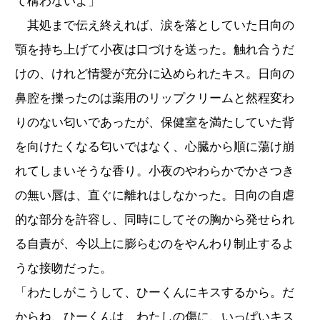
て構わないよ」
其処まで伝え終えれば、涙を落としていた日向の
顎を持ち上げて小夜は口づけを送った。触れ合うだ
けの、けれど情愛が充分に込められたキス。日向の
鼻腔を擽ったのは薬用のリップクリームと然程変わ
りのない匂いであったが、保健室を満たしていた背
を向けたくなる匂いではなく、心臓から順に蕩け崩
れてしまいそうな香り。小夜のやわらかでかさつき
の無い唇は、直ぐに離れはしなかった。日向の自虐
的な部分を許容し、同時にしてその胸から発せられ
る自責が、今以上に膨らむのをやんわり制止するよ
うな接吻だった。
「わたしがこうして、ひーくんにキスするから。だ
からね、ひーくんは、わたしの傷に、いっぱいキス