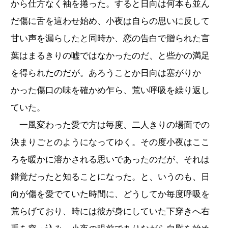
から仕方なく袖を捲った。すると日向は何本も並ん
だ傷に舌を這わせ始め、小夜は自らの思いに反して
甘い声を漏らしたと同時か、恋の告白で贈られた言
葉はまるきりの嘘ではなかったのだ、と些かの満足
を得られたのだが。あろうことか日向は塞がりか
かった傷口の味を確かめ乍ら、荒い呼吸を繰り返し
ていた。
一風変わった愛で方は毎度、二人きりの場面での
決まりごとのようになってゆく。その度小夜はここ
ろを暖かに溶かされる思いであったのだが、それは
錯覚だったと知ることになった。と、いうのも、日
向が傷を愛でていた時間に、どうしてか毎度呼吸を
荒らげており、時には彼が身にしていた下穿きへ右