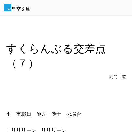
星空文庫
すくらんぶる交差点
（７）
阿門 遊
七 市職員 他方 優千 の場合
「リリリーン、リリリーン」